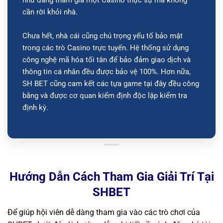
như đang tham gia một Casino thực sự mà không
cần rời khỏi nhà.
Chưa hết, nhà cái cũng chú trọng yếu tố bảo mật
trong các trò Casino trực tuyến. Hệ thống sử dụng
công nghệ mã hóa tối tân để bảo đảm giao dịch và
thông tin cá nhân đều được bảo vệ 100%. Hơn nữa,
SH BET cũng cam kết các tựa game tại đây đều công
bằng và được cơ quan kiểm định độc lập kiểm tra
định kỳ.
Hướng Dẫn Cách Tham Gia Giải Trí Tại
SHBET
Để giúp hội viên dễ dàng tham gia vào các trò chơi của