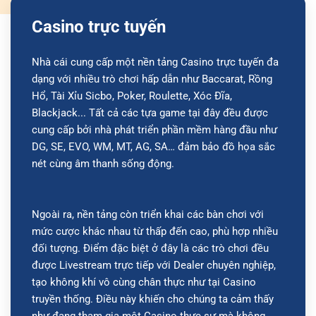
Casino trực tuyến
Nhà cái cung cấp một nền tảng Casino trực tuyến đa
dạng với nhiều trò chơi hấp dẫn như Baccarat, Rồng
Hổ, Tài Xỉu Sicbo, Poker, Roulette, Xóc Đĩa,
Blackjack... Tất cả các tựa game tại đây đều được
cung cấp bởi nhà phát triển phần mềm hàng đầu như
DG, SE, EVO, WM, MT, AG, SA… đảm bảo đồ họa sắc
nét cùng âm thanh sống động.
Ngoài ra, nền tảng còn triển khai các bàn chơi với
mức cược khác nhau từ thấp đến cao, phù hợp nhiều
đối tượng. Điểm đặc biệt ở đây là các trò chơi đều
được Livestream trực tiếp với Dealer chuyên nghiệp,
tạo không khí vô cùng chân thực như tại Casino
truyền thống. Điều này khiến cho chúng ta cảm thấy