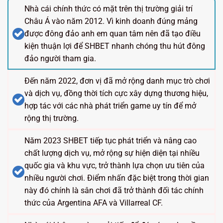
Nhà cái chính thức có mặt trên thị trường giải trí
Châu Á vào năm 2012. Vì kinh doanh đúng mảng
được đông đảo anh em quan tâm nên đã tạo điều
kiện thuận lợi để SHBET nhanh chóng thu hút đông
đảo người tham gia.
Đến năm 2022, đơn vị đã mở rộng danh mục trò chơi
và dịch vụ, đồng thời tích cực xây dựng thương hiệu,
hợp tác với các nhà phát triển game uy tín để mở
rộng thị trường.
Năm 2023 SHBET tiếp tục phát triển và nâng cao
chất lượng dịch vụ, mở rộng sự hiện diện tại nhiều
quốc gia và khu vực, trở thành lựa chọn ưu tiên của
nhiều người chơi. Điểm nhấn đặc biệt trong thời gian
này đó chính là sân chơi đã trở thành đối tác chính
thức của Argentina AFA và Villarreal CF.