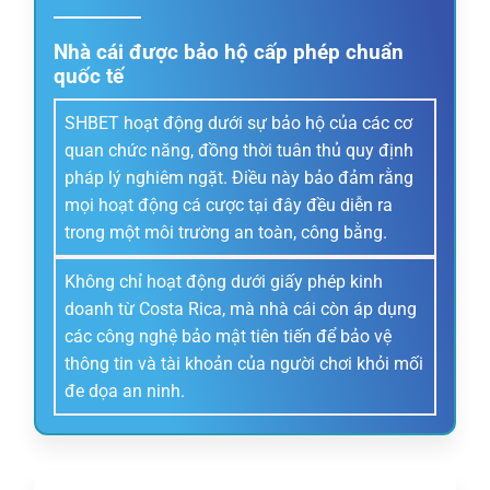
Nhà cái được bảo hộ cấp phép chuẩn
quốc tế
SHBET hoạt động dưới sự bảo hộ của các cơ
quan chức năng, đồng thời tuân thủ quy định
pháp lý nghiêm ngặt. Điều này bảo đảm rằng
mọi hoạt động cá cược tại đây đều diễn ra
trong một môi trường an toàn, công bằng.
Không chỉ hoạt động dưới giấy phép kinh
doanh từ Costa Rica, mà nhà cái còn áp dụng
các công nghệ bảo mật tiên tiến để bảo vệ
thông tin và tài khoản của người chơi khỏi mối
đe dọa an ninh.