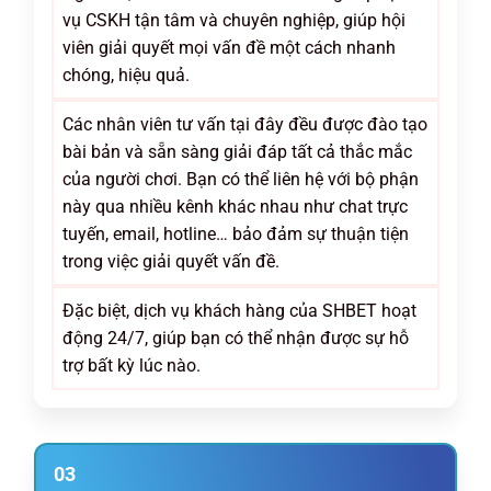
vụ CSKH tận tâm và chuyên nghiệp, giúp hội
viên giải quyết mọi vấn đề một cách nhanh
chóng, hiệu quả.
Các nhân viên tư vấn tại đây đều được đào tạo
bài bản và sẵn sàng giải đáp tất cả thắc mắc
của người chơi. Bạn có thể liên hệ với bộ phận
này qua nhiều kênh khác nhau như chat trực
tuyến, email, hotline… bảo đảm sự thuận tiện
trong việc giải quyết vấn đề.
Đặc biệt, dịch vụ khách hàng của SHBET hoạt
động 24/7, giúp bạn có thể nhận được sự hỗ
trợ bất kỳ lúc nào.
03