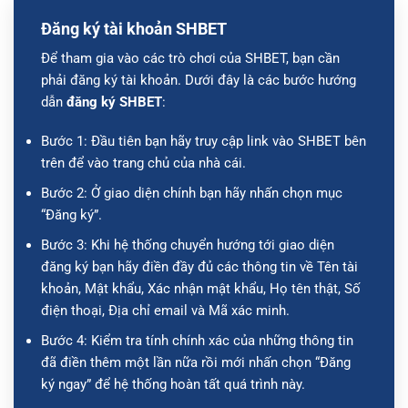
Đăng ký tài khoản SHBET
Để tham gia vào các trò chơi của SHBET, bạn cần
phải đăng ký tài khoản. Dưới đây là các bước hướng
dẫn
đăng ký SHBET
:
Bước 1: Đầu tiên bạn hãy truy cập link vào SHBET bên
trên để vào trang chủ của nhà cái.
Bước 2: Ở giao diện chính bạn hãy nhấn chọn mục
“Đăng ký”.
Bước 3: Khi hệ thống chuyển hướng tới giao diện
đăng ký bạn hãy điền đầy đủ các thông tin về Tên tài
khoản, Mật khẩu, Xác nhận mật khẩu, Họ tên thật, Số
điện thoại, Địa chỉ email và Mã xác minh.
Bước 4: Kiểm tra tính chính xác của những thông tin
đã điền thêm một lần nữa rồi mới nhấn chọn “Đăng
ký ngay” để hệ thống hoàn tất quá trình này.