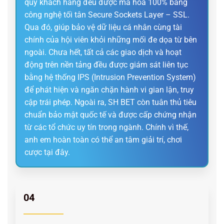
quý khách hàng đều được mã hoá 100% bằng
công nghệ tối tân Secure Sockets Layer – SSL.
Qua đó, giúp bảo vệ dữ liệu cá nhân cùng tài
chính của hội viên khỏi những mối đe dọa từ bên
ngoài. Chưa hết, tất cả các giao dịch và hoạt
động trên nền tảng đều được giám sát liên tục
bằng hệ thống IPS (Intrusion Prevention System)
để phát hiện và ngăn chặn hành vi gian lận, truy
cập trái phép. Ngoài ra, SH BET còn tuân thủ tiêu
chuẩn bảo mật quốc tế và được cấp chứng nhận
từ các tổ chức uy tín trong ngành. Chính vì thế,
anh em hoàn toàn có thể an tâm giải trí, chơi
cược tại đây.
04