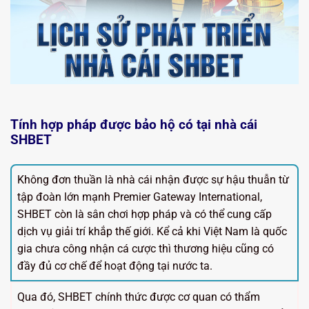
Tính hợp pháp được bảo hộ có tại nhà cái
SHBET
Không đơn thuần là nhà cái nhận được sự hậu thuẫn từ
tập đoàn lớn mạnh Premier Gateway International,
SHBET còn là sân chơi hợp pháp và có thể cung cấp
dịch vụ giải trí khắp thế giới. Kể cả khi Việt Nam là quốc
gia chưa công nhận cá cược thì thương hiệu cũng có
đầy đủ cơ chế để hoạt động tại nước ta.
Qua đó, SHBET chính thức được cơ quan có thẩm