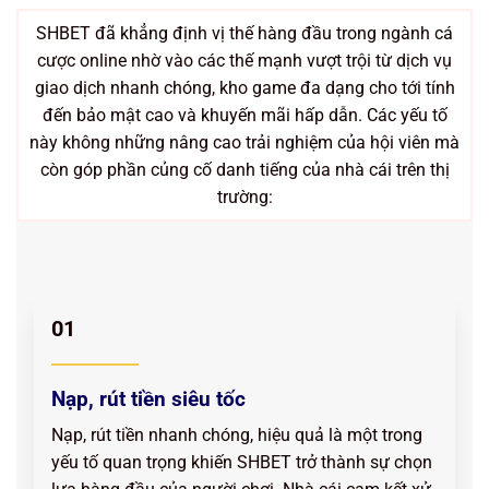
SHBET đã khẳng định vị thế hàng đầu trong ngành cá
cược online nhờ vào các thế mạnh vượt trội từ dịch vụ
giao dịch nhanh chóng, kho game đa dạng cho tới tính
đến bảo mật cao và khuyến mãi hấp dẫn. Các yếu tố
này không những nâng cao trải nghiệm của hội viên mà
còn góp phần củng cố danh tiếng của nhà cái trên thị
trường:
01
Nạp, rút tiền siêu tốc
Nạp, rút tiền nhanh chóng, hiệu quả là một trong
yếu tố quan trọng khiến SHBET trở thành sự chọn