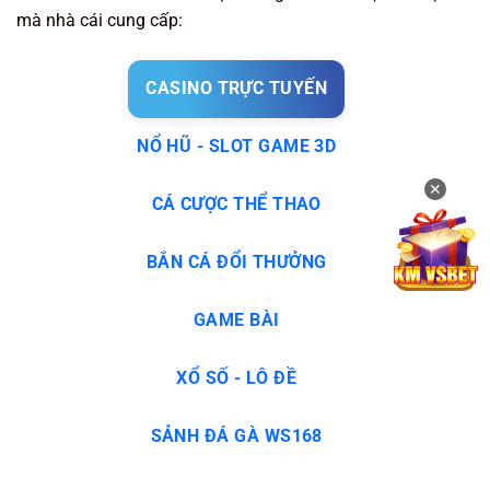
mà nhà cái cung cấp:
CASINO TRỰC TUYẾN
NỔ HŨ - SLOT GAME 3D
✕
CÁ CƯỢC THỂ THAO
BẮN CÁ ĐỔI THƯỞNG
GAME BÀI
XỔ SỐ - LÔ ĐỀ
SẢNH ĐÁ GÀ WS168