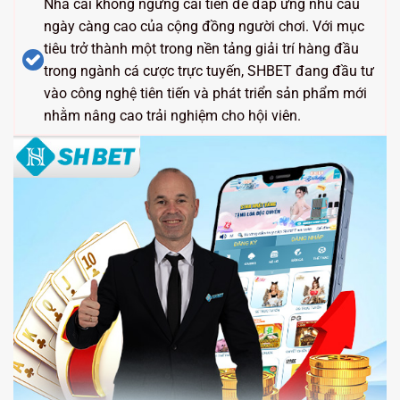
Nhà cái không ngừng cải tiến để đáp ứng nhu cầu
ngày càng cao của cộng đồng người chơi. Với mục
tiêu trở thành một trong nền tảng giải trí hàng đầu
trong ngành cá cược trực tuyến, SHBET đang đầu tư
vào công nghệ tiên tiến và phát triển sản phẩm mới
nhằm nâng cao trải nghiệm cho hội viên.