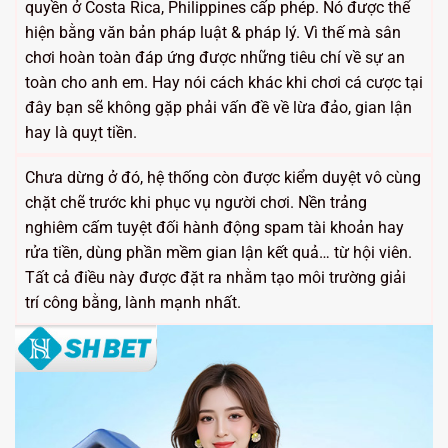
quyền ở Costa Rica, Philippines cấp phép. Nó được thể
hiện bằng văn bản pháp luật & pháp lý. Vì thế mà sân
chơi hoàn toàn đáp ứng được những tiêu chí về sự an
toàn cho anh em. Hay nói cách khác khi chơi cá cược tại
đây bạn sẽ không gặp phải vấn đề về lừa đảo, gian lận
hay là quỵt tiền.
Chưa dừng ở đó, hệ thống còn được kiểm duyệt vô cùng
chặt chẽ trước khi phục vụ người chơi. Nền trảng
nghiêm cấm tuyệt đối hành động spam tài khoản hay
rửa tiền, dùng phần mềm gian lận kết quả… từ hội viên.
Tất cả điều này được đặt ra nhằm tạo môi trường giải
trí công bằng, lành mạnh nhất.