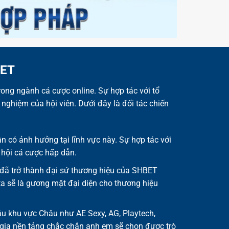
BET
ong ngành cá cược online. Sự hợp tác với tổ
nghiệm của hội viên. Dưới đây là đối tác chiến
ân có ảnh hưởng tại lĩnh vực này. Sự hợp tác với
 hội cá cược hấp dẫn.
h đã trở thành đại sứ thương hiệu của SHBET
sta sẽ là gương mặt đại diện cho thương hiệu
u khu vực Châu như AE Sexy, AG, Playtech,
 gia nền tảng chắc chắn anh em sẽ chọn được trò