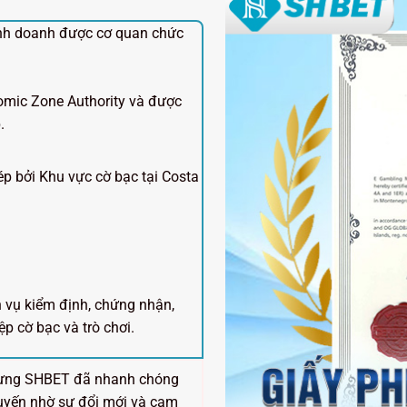
inh doanh được cơ quan chức
omic Zone Authority và được
.
p bởi Khu vực cờ bạc tại Costa
h vụ kiểm định, chứng nhận,
p cờ bạc và trò chơi.
nhưng SHBET đã nhanh chóng
 tuyến nhờ sự đổi mới và cam