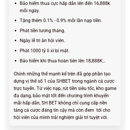
Bảo hiểm thua cực hấp dẫn lên đến 16,888k
mỗi ngày.
Tặng thêm 0.1% - 0.9% mỗi lần nạp tiền.
Phát tiền lương tháng.
Ngày lễ tri ân hội viên.
Phát 1000 tỷ lì xì bí mật.
Bảo hiểm khi thua hoàn tiên lên 18,888K…
Chính những thế mạnh kể trên đã góp phần tạo
dựng vị thế số 1 của SHBET trong ngành cá cược
trực tuyến. Từ việc nạp, rút tiền siêu tốc, kho game
đa dạng, bảo mật tốt đến chương trình khuyến
mãi hấp dẫn, SH BET không chỉ cung cấp nền
tảng cá cược đáng tin cậy mà còn đem tới cho
hội viên của mình trải nghiệm giải trí tuyệt vời.