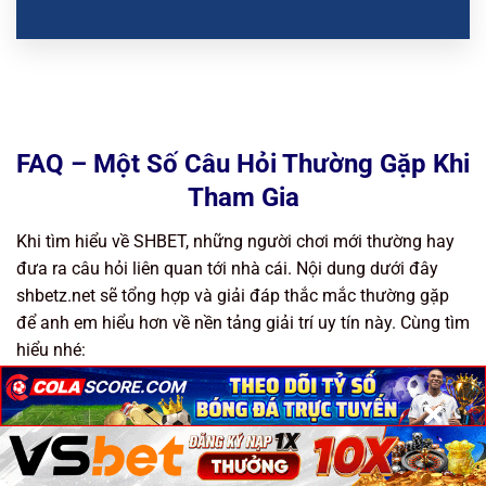
FAQ – Một Số Câu Hỏi Thường Gặp Khi
Tham Gia
Khi tìm hiểu về SHBET, những người chơi mới thường hay
đưa ra câu hỏi liên quan tới nhà cái. Nội dung dưới đây
shbetz.net sẽ tổng hợp và giải đáp thắc mắc thường gặp
để anh em hiểu hơn về nền tảng giải trí uy tín này. Cùng tìm
hiểu nhé:
×
×
×
SHBET CÓ UY TÍN KHÔNG?