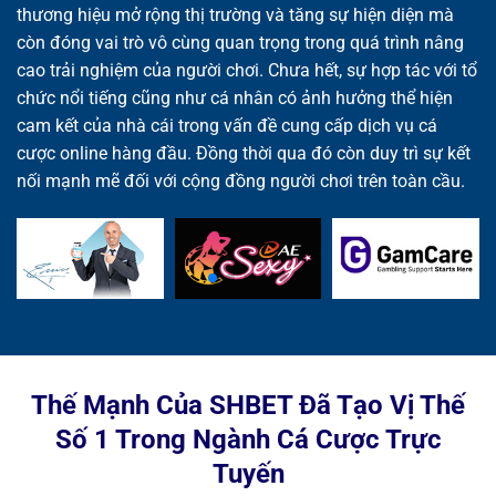
thương hiệu mở rộng thị trường và tăng sự hiện diện mà
còn đóng vai trò vô cùng quan trọng trong quá trình nâng
cao trải nghiệm của người chơi. Chưa hết, sự hợp tác với tổ
chức nổi tiếng cũng như cá nhân có ảnh hưởng thể hiện
cam kết của nhà cái trong vấn đề cung cấp dịch vụ cá
cược online hàng đầu. Đồng thời qua đó còn duy trì sự kết
nối mạnh mẽ đối với cộng đồng người chơi trên toàn cầu.
Thế Mạnh Của SHBET Đã Tạo Vị Thế
Số 1 Trong Ngành Cá Cược Trực
Tuyến