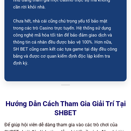
như đang tham gia một Casino thực sự mà không
cần rời khỏi nhà.
Chưa hết, nhà cái cũng chú trọng yếu tố bảo mật
trong các trò Casino trực tuyến. Hệ thống sử dụng
công nghệ mã hóa tối tân để bảo đảm giao dịch và
thông tin cá nhân đều được bảo vệ 100%. Hơn nữa,
SH BET cũng cam kết các tựa game tại đây đều công
bằng và được cơ quan kiểm định độc lập kiểm tra
định kỳ.
Hướng Dẫn Cách Tham Gia Giải Trí Tại
SHBET
Để giúp hội viên dễ dàng tham gia vào các trò chơi của