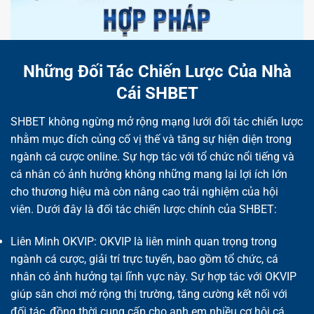
Những Đối Tác Chiến Lược Của Nhà
Cái SHBET
SHBET không ngừng mở rộng mạng lưới đối tác chiến lược
nhằm mục đích củng cố vị thế và tăng sự hiện diện trong
ngành cá cược online. Sự hợp tác với tổ chức nổi tiếng và
cá nhân có ảnh hưởng không những mang lại lợi ích lớn
cho thương hiệu mà còn nâng cao trải nghiệm của hội
viên. Dưới đây là đối tác chiến lược chính của SHBET:
Liên Minh OKVIP: OKVIP là liên minh quan trọng trong
ngành cá cược, giải trí trực tuyến, bao gồm tổ chức, cá
nhân có ảnh hưởng tại lĩnh vực này. Sự hợp tác với OKVIP
giúp sân chơi mở rộng thị trường, tăng cường kết nối với
đối tác, đồng thời cung cấp cho anh em nhiều cơ hội cá