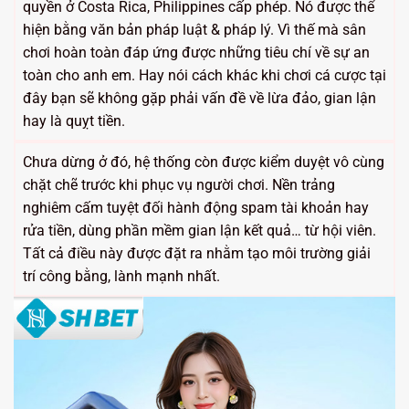
quyền ở Costa Rica, Philippines cấp phép. Nó được thể
hiện bằng văn bản pháp luật & pháp lý. Vì thế mà sân
chơi hoàn toàn đáp ứng được những tiêu chí về sự an
toàn cho anh em. Hay nói cách khác khi chơi cá cược tại
đây bạn sẽ không gặp phải vấn đề về lừa đảo, gian lận
hay là quỵt tiền.
Chưa dừng ở đó, hệ thống còn được kiểm duyệt vô cùng
chặt chẽ trước khi phục vụ người chơi. Nền trảng
nghiêm cấm tuyệt đối hành động spam tài khoản hay
rửa tiền, dùng phần mềm gian lận kết quả… từ hội viên.
Tất cả điều này được đặt ra nhằm tạo môi trường giải
trí công bằng, lành mạnh nhất.