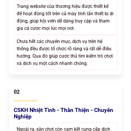
Trang website của thương hiệu được thiết kế
để hoạt động tốt trên cả máy tính lẫn thiết bị di
động, giúp hội viên dễ dàng truy cập và tham
gia cá cược mọi lúc mọi nơi.
Chưa hết các chuyên mục, dịch vụ trên hệ
thống đều được tổ chức rõ ràng và rất dễ điều
hướng. Qua đó giúp cược thủ tìm kiếm trò chơi
và dịch vụ một cách nhanh chóng.
02
CSKH Nhiệt Tình - Thân Thiện - Chuyên
Nghiệp
Ngoài ra, sân chơi còn cam kết cung cấp dịch