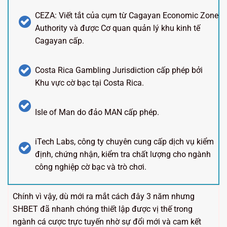
CEZA: Viết tắt của cụm từ Cagayan Economic Zone
Authority và được Cơ quan quản lý khu kinh tế
Cagayan cấp.
Costa Rica Gambling Jurisdiction cấp phép bởi
Khu vực cờ bạc tại Costa Rica.
Isle of Man do đảo MAN cấp phép.
iTech Labs, công ty chuyên cung cấp dịch vụ kiểm
định, chứng nhận, kiểm tra chất lượng cho ngành
công nghiệp cờ bạc và trò chơi.
Chính vì vậy, dù mới ra mắt cách đây 3 năm nhưng
SHBET đã nhanh chóng thiết lập được vị thế trong
ngành cá cược trực tuyến nhờ sự đổi mới và cam kết