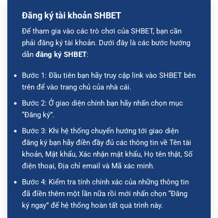
Đăng ký tài khoản SHBET
Để tham gia vào các trò chơi của SHBET, bạn cần
phải đăng ký tài khoản. Dưới đây là các bước hướng
dẫn
đăng ký SHBET
:
Bước 1: Đầu tiên bạn hãy truy cập link vào SHBET bên
trên để vào trang chủ của nhà cái.
Bước 2: Ở giao diện chính bạn hãy nhấn chọn mục
“Đăng ký”.
Bước 3: Khi hệ thống chuyển hướng tới giao diện
đăng ký bạn hãy điền đầy đủ các thông tin về Tên tài
khoản, Mật khẩu, Xác nhận mật khẩu, Họ tên thật, Số
điện thoại, Địa chỉ email và Mã xác minh.
Bước 4: Kiểm tra tính chính xác của những thông tin
đã điền thêm một lần nữa rồi mới nhấn chọn “Đăng
ký ngay” để hệ thống hoàn tất quá trình này.