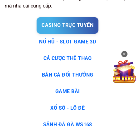
mà nhà cái cung cấp:
CASINO TRỰC TUYẾN
NỔ HŨ - SLOT GAME 3D
✕
CÁ CƯỢC THỂ THAO
BẮN CÁ ĐỔI THƯỞNG
GAME BÀI
XỔ SỐ - LÔ ĐỀ
SẢNH ĐÁ GÀ WS168