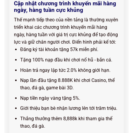
Cập nhật chương trình khuyến mãi hàng
ngày, hàng tuần cực khủng
Thế mạnh tiếp theo của nền tảng là thường xuyên
triển khai các chương trình khuyến mãi hàng
ngày, hàng tuần với giá trị cực khủng để tạo động
lực và giữ chân người chơi. Điển hình phải kể tới:
Đăng ký tài khoản tặng 57k miễn phí.
Tặng 100% nạp đầu khi chơi nổ hũ - bắn cá.
Hoàn trả ngay lập tức 2.0% không giới hạn.
Nạp lần đầu tặng 8.888K khi chơi Casino, thể
thao, đá gà, game bài 3D.
Nạp tiền ngày vàng tặng 5%.
Giới thiệu bạn bè nhận lương lên tới trăm triệu.
Thắng thưởng thêm 8,888k khi tham gia thể
thao, đá gà.