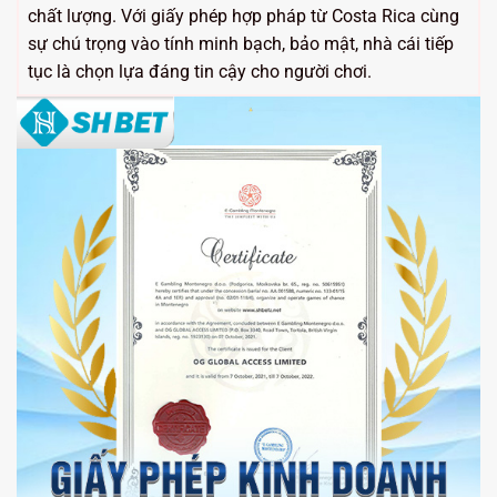
chất lượng. Với giấy phép hợp pháp từ Costa Rica cùng
sự chú trọng vào tính minh bạch, bảo mật, nhà cái tiếp
tục là chọn lựa đáng tin cậy cho người chơi.