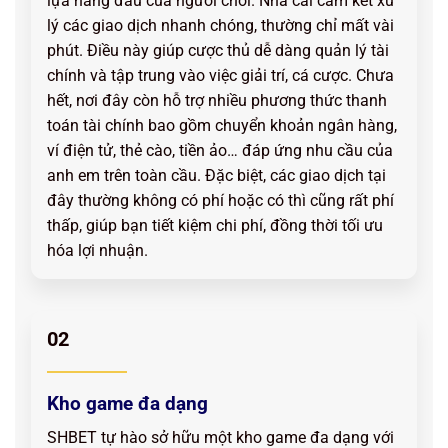
lựa hàng đầu của người chơi. Nhà cái cam kết xử
lý các giao dịch nhanh chóng, thường chỉ mất vài
phút. Điều này giúp cược thủ dễ dàng quản lý tài
chính và tập trung vào việc giải trí, cá cược. Chưa
hết, nơi đây còn hỗ trợ nhiều phương thức thanh
toán tài chính bao gồm chuyển khoản ngân hàng,
ví điện tử, thẻ cào, tiền ảo… đáp ứng nhu cầu của
anh em trên toàn cầu. Đặc biệt, các giao dịch tại
đây thường không có phí hoặc có thì cũng rất phí
thấp, giúp bạn tiết kiệm chi phí, đồng thời tối ưu
hóa lợi nhuận.
02
Kho game đa dạng
SHBET tự hào sở hữu một kho game đa dạng với