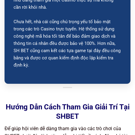
như đang tham gia một Casino thực sự mà không
cần rời khỏi nhà.
Chưa hết, nhà cái cũng chú trọng yếu tố bảo mật
trong các trò Casino trực tuyến. Hệ thống sử dụng
công nghệ mã hóa tối tân để bảo đảm giao dịch và
thông tin cá nhân đều được bảo vệ 100%. Hơn nữa,
SH BET cũng cam kết các tựa game tại đây đều công
bằng và được cơ quan kiểm định độc lập kiểm tra
định kỳ.
Hướng Dẫn Cách Tham Gia Giải Trí Tại
SHBET
Để giúp hội viên dễ dàng tham gia vào các trò chơi của