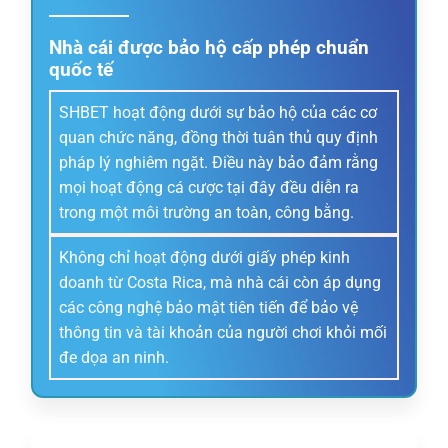
Nhà cái được bảo hộ cấp phép chuẩn
quốc tế
SHBET hoạt động dưới sự bảo hộ của các cơ
quan chức năng, đồng thời tuân thủ quy định
pháp lý nghiêm ngặt. Điều này bảo đảm rằng
mọi hoạt động cá cược tại đây đều diễn ra
trong một môi trường an toàn, công bằng.
Không chỉ hoạt động dưới giấy phép kinh
doanh từ Costa Rica, mà nhà cái còn áp dụng
các công nghệ bảo mật tiên tiến để bảo vệ
thông tin và tài khoản của người chơi khỏi mối
đe dọa an ninh.