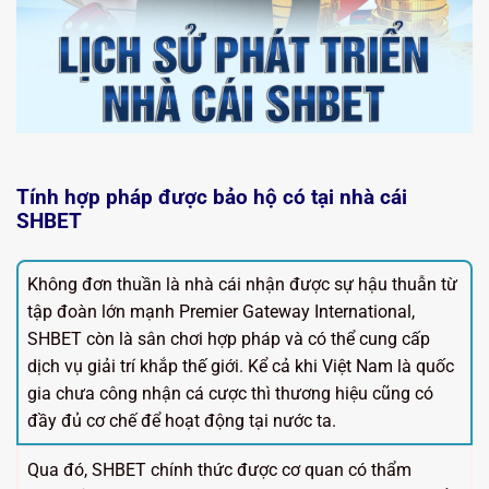
Tính hợp pháp được bảo hộ có tại nhà cái
SHBET
Không đơn thuần là nhà cái nhận được sự hậu thuẫn từ
tập đoàn lớn mạnh Premier Gateway International,
SHBET còn là sân chơi hợp pháp và có thể cung cấp
dịch vụ giải trí khắp thế giới. Kể cả khi Việt Nam là quốc
gia chưa công nhận cá cược thì thương hiệu cũng có
đầy đủ cơ chế để hoạt động tại nước ta.
Qua đó, SHBET chính thức được cơ quan có thẩm