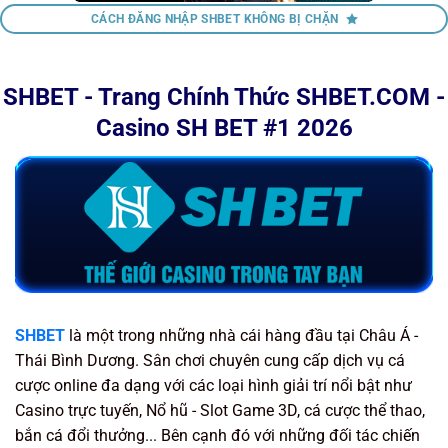
CÁCH ĐĂNG NHẬP SHBET KHÔNG BỊ CHẶN
SHBET - Trang Chính Thức SHBET.COM -
Casino SH BET #1 2026
SHBET
là một trong những nhà cái hàng đầu tại Châu Á -
Thái Bình Dương. Sân chơi chuyên cung cấp dịch vụ cá
cược online đa dạng với các loại hình giải trí nổi bật như
Casino trực tuyến, Nổ hũ - Slot Game 3D, cá cược thể thao,
bắn cá đổi thưởng... Bên cạnh đó với những đối tác chiến