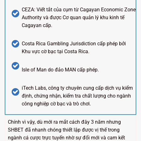
CEZA: Viết tắt của cụm từ Cagayan Economic Zone
Authority và được Cơ quan quản lý khu kinh tế
Cagayan cấp.
Costa Rica Gambling Jurisdiction cấp phép bởi
Khu vực cờ bạc tại Costa Rica.
Isle of Man do đảo MAN cấp phép.
iTech Labs, công ty chuyên cung cấp dịch vụ kiểm
định, chứng nhận, kiểm tra chất lượng cho ngành
công nghiệp cờ bạc và trò chơi.
Chính vì vậy, dù mới ra mắt cách đây 3 năm nhưng
SHBET đã nhanh chóng thiết lập được vị thế trong
ngành cá cược trực tuyến nhờ sự đổi mới và cam kết