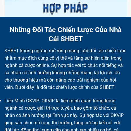
Những Đối Tác Chiến Lược Của Nhà
Cái SHBET
SHBET không ngừng mở rộng mạng lưới đối tác chiến lược
nhằm mục đích củng cố vị thế và tăng sự hiện diện trong
ngành cá cược online. Sự hợp tác với tổ chức nổi tiếng và
cá nhân có ảnh hưởng không những mang lại lợi ích lớn
cho thương hiệu mà còn nâng cao trải nghiệm của hội
viên. Dưới đây là đối tác chiến lược chính của SHBET:
Liên Minh OKVIP: OKVIP là liên minh quan trọng trong
ngành cá cược, giải trí trực tuyến, bao gồm tổ chức, cá
nhân có ảnh hưởng tại lĩnh vực này. Sự hợp tác với OKVIP
giúp sân chơi mở rộng thị trường, tăng cường kết nối với
đối tác, đồng thời cung cấp cho anh em nhiều cơ hội cá