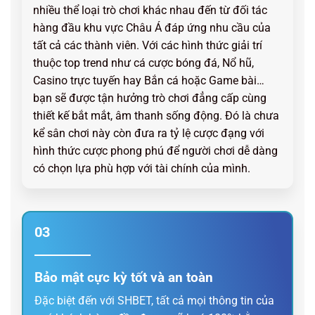
nhiều thể loại trò chơi khác nhau đến từ đối tác
hàng đầu khu vực Châu Á đáp ứng nhu cầu của
tất cả các thành viên. Với các hình thức giải trí
thuộc top trend như cá cược bóng đá, Nổ hũ,
Casino trực tuyến hay Bắn cá hoặc Game bài…
bạn sẽ được tận hưởng trò chơi đẳng cấp cùng
thiết kế bắt mắt, âm thanh sống động. Đó là chưa
kể sân chơi này còn đưa ra tỷ lệ cược đạng với
hình thức cược phong phú để người chơi dễ dàng
có chọn lựa phù hợp với tài chính của mình.
03
Bảo mật cực kỳ tốt và an toàn
Đặc biệt đến với SHBET, tất cả mọi thông tin của