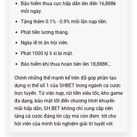
Bảo hiểm thua cực hấp dẫn lên đến 16,888k
mỗi ngày.
Tặng thêm 0.1% - 0.9% mỗi lần nạp tiền.
Phát tiền lương tháng.
Ngày lễ tri ân hội viên.
Phát 1000 tỷ lì xì bí mật.
Bảo hiểm khi thua hoàn tiên lên 18,888K…
Chính những thế mạnh kể trên đã góp phần tạo
dựng vị thế số 1 của SHBET trong ngành cá cược
trực tuyến. Từ việc nạp, rút tiền siêu tốc, kho game
đa dạng, bảo mật tốt đến chương trình khuyến
mãi hấp dẫn, SH BET không chỉ cung cấp nền
tảng cá cược đáng tin cậy mà còn đem tới cho
hội viên của mình trải nghiệm giải trí tuyệt vời.