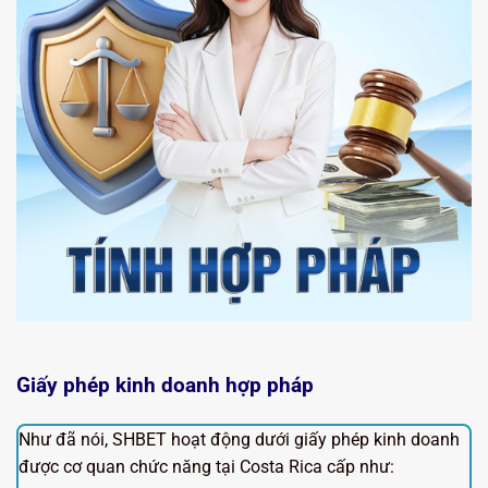
Giấy phép kinh doanh hợp pháp
Như đã nói, SHBET hoạt động dưới giấy phép kinh doanh
được cơ quan chức năng tại Costa Rica cấp như: