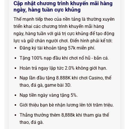
Cập nhật chương trình khuyến mãi hàng
ngày, hàng tuần cực khủng
Thế mạnh tiếp theo của nền tảng là thường xuyên
triển khai các chương trình khuyến mãi hàng
ngày, hàng tuần với giá trị cực khủng để tạo động
lực và giữ chân người chơi. Điển hình phải kể tới:
Đăng ký tài khoản tặng 57k miễn phí.
Tặng 100% nạp đầu khi chơi nổ hũ - bắn cá.
Hoàn trả ngay lập tức 2.0% không giới hạn.
Nạp lần đầu tặng 8.888K khi chơi Casino, thể
thao, đá gà, game bài 3D.
Nạp tiền ngày vàng tặng 5%.
Giới thiệu bạn bè nhận lương lên tới trăm triệu.
Thắng thưởng thêm 8,888k khi tham gia thể
thao, đá gà.