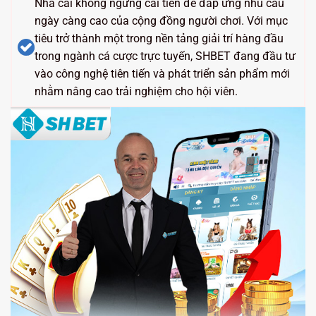
Nhà cái không ngừng cải tiến để đáp ứng nhu cầu
ngày càng cao của cộng đồng người chơi. Với mục
tiêu trở thành một trong nền tảng giải trí hàng đầu
trong ngành cá cược trực tuyến, SHBET đang đầu tư
vào công nghệ tiên tiến và phát triển sản phẩm mới
nhằm nâng cao trải nghiệm cho hội viên.