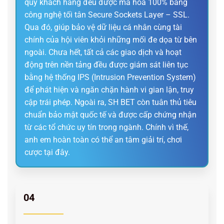
quý khách hàng đều được mã hoá 100% bằng
công nghệ tối tân Secure Sockets Layer – SSL.
Qua đó, giúp bảo vệ dữ liệu cá nhân cùng tài
chính của hội viên khỏi những mối đe dọa từ bên
ngoài. Chưa hết, tất cả các giao dịch và hoạt
động trên nền tảng đều được giám sát liên tục
bằng hệ thống IPS (Intrusion Prevention System)
để phát hiện và ngăn chặn hành vi gian lận, truy
cập trái phép. Ngoài ra, SH BET còn tuân thủ tiêu
chuẩn bảo mật quốc tế và được cấp chứng nhận
từ các tổ chức uy tín trong ngành. Chính vì thế,
anh em hoàn toàn có thể an tâm giải trí, chơi
cược tại đây.
04