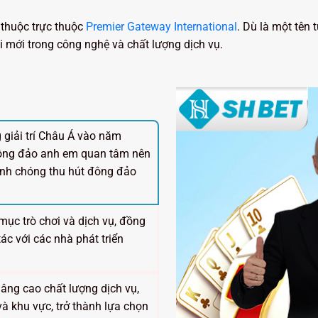
c thuộc trực thuộc
Premier Gateway International
. Dù là một tên
 mới trong công nghệ và chất lượng dịch vụ.
g giải trí Châu Á vào năm
ông đảo anh em quan tâm nên
anh chóng thu hút đông đảo
ục trò chơi và dịch vụ, đồng
ác với các nhà phát triển
âng cao chất lượng dịch vụ,
và khu vực, trở thành lựa chọn