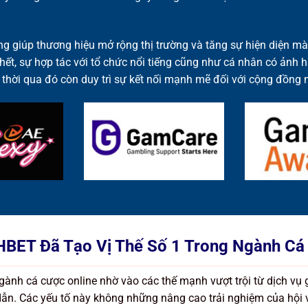
 giúp thương hiệu mở rộng thị trường và tăng sự hiện diện mà 
hết, sự hợp tác với tổ chức nổi tiếng cũng như cá nhân có ảnh 
thời qua đó còn duy trì sự kết nối mạnh mẽ đối với cộng đồng n
BET Đã Tạo Vị Thế Số 1 Trong Ngành Cá
gành cá cược online nhờ vào các thế mạnh vượt trội từ dịch vụ
dẫn. Các yếu tố này không những nâng cao trải nghiệm của hội