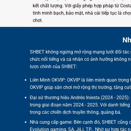
kết chất lượng. Với giấy phép hợp pháp từ Cost
tính minh bạch, bảo mật, nhà cái tiếp tục là ch
chơi.
Nh
SHBET không ngừng mở rộng mạng lưới đối tác ch
chức nổi tiếng và cá nhân có ảnh hưởng không nh
lược chính của SHBET:
Liên Minh OKVIP: OKVIP là liên minh quan trọng t
OKVIP giúp sân chơi mở rộng thị trường, tăng cườ
Đại sứ thương hiệu Andrés Iniesta (2024 - 2025)
trong giai đoạn năm 2024 - 2025. Với danh tiếng 
trong các chiến dịch truyền thông, quảng bá.
Nhà cung cấp game: Bên cạnh đó, SHBET cũng chi
Evolution gaming, SA, JiLi, TP… Nhờ sự hợp tác