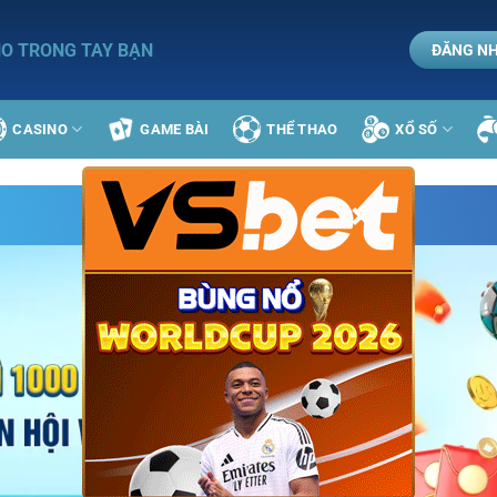
NO TRONG TAY BẠN
ĐĂNG N
CASINO
GAME BÀI
THỂ THAO
XỔ SỐ
×
Tải SHBET