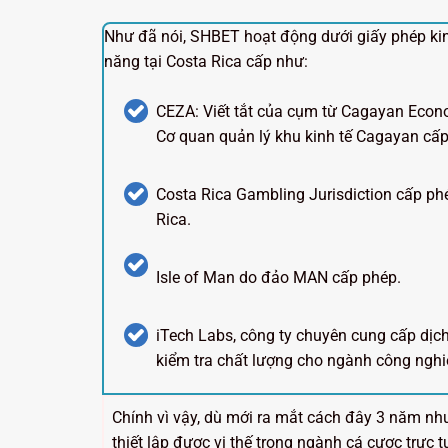
Như đã nói, SHBET hoạt động dưới giấy phép k
năng tại Costa Rica cấp như:
CEZA: Viết tắt của cụm từ Cagayan Econ
Cơ quan quản lý khu kinh tế Cagayan cấp
Costa Rica Gambling Jurisdiction cấp phé
Rica.
Isle of Man do đảo MAN cấp phép.
iTech Labs, công ty chuyên cung cấp dịc
kiểm tra chất lượng cho ngành công nghiệ
Chính vì vậy, dù mới ra mắt cách đây 3 năm 
thiết lập được vị thế trong ngành cá cược trực