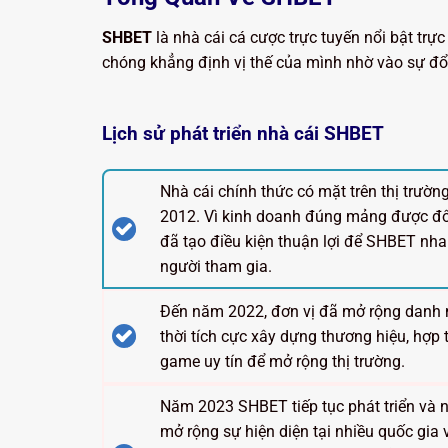
SHBET
là nhà cái cá cược trực tuyến nổi bật trự
chóng khẳng định vị thế của mình nhờ vào sự đổi
Lịch sử phát triển nhà cái SHBET
Nhà cái chính thức có mặt trên thị trườn
2012. Vì kinh doanh đúng mảng được đ
đã tạo điều kiện thuận lợi để SHBET nh
người tham gia.
Đến năm 2022, đơn vị đã mở rộng danh m
thời tích cực xây dựng thương hiệu, hợp t
game uy tín để mở rộng thị trường.
Năm 2023 SHBET tiếp tục phát triển và n
mở rộng sự hiện diện tại nhiều quốc gia 