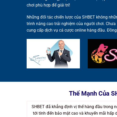
chơi phù hợp để giải trí!
Những đối tác chiến lược của SHBET không những
trình nâng cao trải nghiệm của người chơi. Chưa 
cung cấp dịch vụ cá cược online hàng đầu. Đồng 
Thế Mạnh Của SH
SHBET đã khẳng định vị thế hàng đầu trong n
tới tính đến bảo mật cao và khuyến mãi hấp 