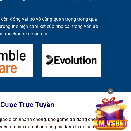
còn đóng vai trò vô cùng quan trọng trong quá
hưởng thể hiện cam kết của nhà cái trong vấn đề
gười chơi trên toàn cầu.
✕
 Cược Trực Tuyến
 giao dịch nhanh chóng, kho game đa dạng cho
 viên mà còn góp phần củng cố danh tiếng của