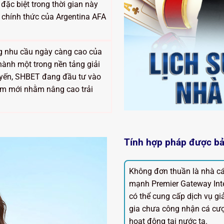
đặc biệt trong thời gian này
c chính thức của Argentina AFA
g nhu cầu ngày càng cao của
hành một trong nền tảng giải
tuyến, SHBET đang đầu tư vào
hẩm mới nhằm nâng cao trải
Tính hợp pháp được bả
Không đơn thuần là nhà cá
mạnh Premier Gateway Inte
có thể cung cấp dịch vụ giả
gia chưa công nhận cá cượ
hoạt động tại nước ta.