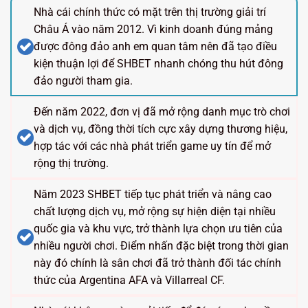
Nhà cái chính thức có mặt trên thị trường giải trí
Châu Á vào năm 2012. Vì kinh doanh đúng mảng
được đông đảo anh em quan tâm nên đã tạo điều
kiện thuận lợi để SHBET nhanh chóng thu hút đông
đảo người tham gia.
Đến năm 2022, đơn vị đã mở rộng danh mục trò chơi
và dịch vụ, đồng thời tích cực xây dựng thương hiệu,
hợp tác với các nhà phát triển game uy tín để mở
rộng thị trường.
Năm 2023 SHBET tiếp tục phát triển và nâng cao
chất lượng dịch vụ, mở rộng sự hiện diện tại nhiều
quốc gia và khu vực, trở thành lựa chọn ưu tiên của
nhiều người chơi. Điểm nhấn đặc biệt trong thời gian
này đó chính là sân chơi đã trở thành đối tác chính
thức của Argentina AFA và Villarreal CF.