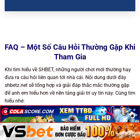
FAQ – Một Số Câu Hỏi Thường Gặp Khi
Tham Gia
Khi tìm hiểu về SHBET, những người chơi mới thường hay
đưa ra câu hỏi liên quan tới nhà cái. Nội dung dưới đây
shbetz.net sẽ tổng hợp và giải đáp thắc mắc thường gặp
để anh em hiểu hơn về nền tảng giải trí uy tín này. Cùng tìm
hiểu nhé:
×
×
×
SHBET CÓ UY TÍN KHÔNG?