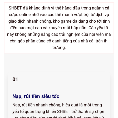
SHBET đã khẳng định vị thế hàng đầu trong ngành cá
cược online nhờ vào các thế mạnh vượt trội từ dịch vụ
giao dịch nhanh chóng, kho game đa dạng cho tới tính
đến bảo mật cao và khuyến mãi hấp dẫn. Các yếu tố
này không những nâng cao trải nghiệm của hội viên mà
còn góp phần củng cố danh tiếng của nhà cái trên thị
trường:
01
Nạp, rút tiền siêu tốc
Nạp, rút tiền nhanh chóng, hiệu quả là một trong
yếu tố quan trọng khiến SHBET trở thành sự chọn