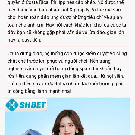
quyền ở Costa Rica, Philippines cấp phép. Nó được thể
hiện bằng văn bản pháp luật & pháp lý. Vì thế mà sân
chơi hoàn toàn đáp ứng được những tiêu chí về sự an
toàn cho anh em. Hay nói cách khác khi chơi cá cược tại
đây bạn sẽ không gặp phải vấn đề về lừa đảo, gian lận
hay là quỵt tiền.
Chưa dừng ở đó, hệ thống còn được kiểm duyệt vô cùng
chặt chẽ trước khi phục vụ người chơi. Nền trảng
nghiêm cấm tuyệt đối hành động spam tài khoản hay
rửa tiền, dùng phần mềm gian lận kết quả… từ hội viên.
Tất cả điều này được đặt ra nhằm tạo môi trường giải
trí công bằng, lành mạnh nhất.