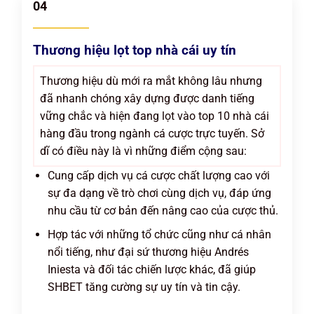
04
Thương hiệu lọt top nhà cái uy tín
Thương hiệu dù mới ra mắt không lâu nhưng
đã nhanh chóng xây dựng được danh tiếng
vững chắc và hiện đang lọt vào top 10 nhà cái
hàng đầu trong ngành cá cược trực tuyến. Sở
dĩ có điều này là vì những điểm cộng sau:
Cung cấp dịch vụ cá cược chất lượng cao với
sự đa dạng về trò chơi cùng dịch vụ, đáp ứng
nhu cầu từ cơ bản đến nâng cao của cược thủ.
Hợp tác với những tổ chức cũng như cá nhân
nổi tiếng, như đại sứ thương hiệu Andrés
Iniesta và đối tác chiến lược khác, đã giúp
SHBET tăng cường sự uy tín và tin cậy.