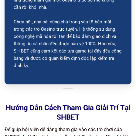
như đang tham gia một Casino thực sự mà không
cần rời khỏi nhà.
Chưa hết, nhà cái cũng chú trọng yếu tố bảo mật
trong các trò Casino trực tuyến. Hệ thống sử dụng
công nghệ mã hóa tối tân để bảo đảm giao dịch và
thông tin cá nhân đều được bảo vệ 100%. Hơn nữa,
SH BET cũng cam kết các tựa game tại đây đều công
bằng và được cơ quan kiểm định độc lập kiểm tra
định kỳ.
Hướng Dẫn Cách Tham Gia Giải Trí Tại
SHBET
Để giúp hội viên dễ dàng tham gia vào các trò chơi của