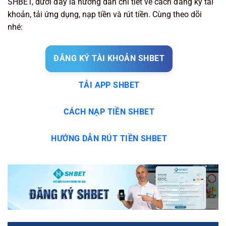
SHBET, dưới đây là hướng dẫn chi tiết về cách đăng ký tài
khoản, tải ứng dụng, nạp tiền và rút tiền. Cùng theo dõi
nhé:
ĐĂNG KÝ TÀI KHOẢN SHBET
TẢI APP SHBET
CÁCH NẠP TIỀN SHBET
HƯỚNG DẪN RÚT TIỀN SHBET