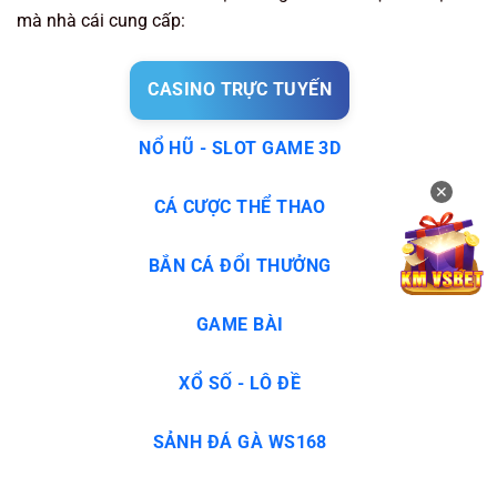
mà nhà cái cung cấp:
CASINO TRỰC TUYẾN
NỔ HŨ - SLOT GAME 3D
✕
CÁ CƯỢC THỂ THAO
BẮN CÁ ĐỔI THƯỞNG
GAME BÀI
XỔ SỐ - LÔ ĐỀ
SẢNH ĐÁ GÀ WS168