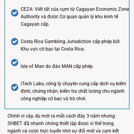
CEZA: Viết tắt của cụm từ Cagayan Economic Zone
Authority và được Cơ quan quản lý khu kinh tế
Cagayan cấp.
Costa Rica Gambling Jurisdiction cấp phép bởi
Khu vực cờ bạc tại Costa Rica.
Isle of Man do đảo MAN cấp phép.
iTech Labs, công ty chuyên cung cấp dịch vụ kiểm
định, chứng nhận, kiểm tra chất lượng cho ngành
công nghiệp cờ bạc và trò chơi.
Chính vì vậy, dù mới ra mắt cách đây 3 năm nhưng
SHBET đã nhanh chóng thiết lập được vị thế trong
ngành cá cược trực tuyến nhờ sự đổi mới và cam kết