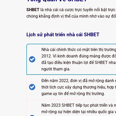
SHBET
là nhà cái cá cược trực tuyến nổi bật trự
chóng khẳng định vị thế của mình nhờ vào sự đổi
Lịch sử phát triển nhà cái SHBET
Nhà cái chính thức có mặt trên thị trườn
2012. Vì kinh doanh đúng mảng được đ
đã tạo điều kiện thuận lợi để SHBET nh
người tham gia.
Đến năm 2022, đơn vị đã mở rộng danh m
thời tích cực xây dựng thương hiệu, hợp t
game uy tín để mở rộng thị trường.
Năm 2023 SHBET tiếp tục phát triển và n
mở rộng sự hiện diện tại nhiều quốc gia 