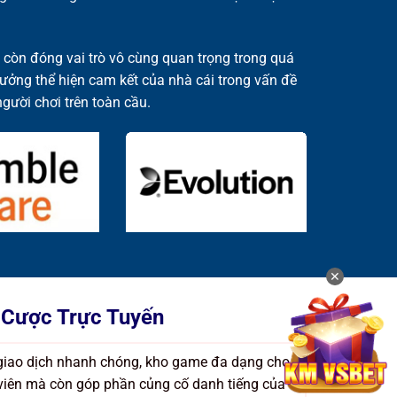
còn đóng vai trò vô cùng quan trọng trong quá
hưởng thể hiện cam kết của nhà cái trong vấn đề
gười chơi trên toàn cầu.
✕
 Cược Trực Tuyến
 giao dịch nhanh chóng, kho game đa dạng cho
 viên mà còn góp phần củng cố danh tiếng của