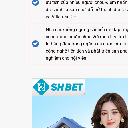
ưu tiên của nhiều người chơi. Điểm nhấn 
đó chính là sân chơi đã trở thành đối tá
và Villarreal CF.
Nhà cái không ngừng cải tiến để đáp ứn
cộng đồng người chơi. Với mục tiêu trở t
trí hàng đầu trong ngành cá cược trực 
công nghệ tiên tiến và phát triển sản p
nghiệm cho hội viên.