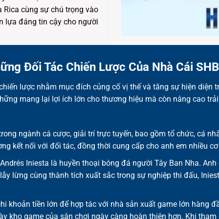
a Rica cùng sự chú trọng vào
ọn lựa đáng tin cậy cho người
ững Đối Tác Chiến Lược Của Nhà Cái SH
iến lược nhằm mục đích củng cố vị thế và tăng sự hiện diện tr
ững mang lại lợi ích lớn cho thương hiệu mà còn nâng cao trải 
rong ngành cá cược, giải trí trực tuyến, bao gồm tổ chức, cá nh
ng kết nối với đối tác, đồng thời cung cấp cho anh em nhiều cơ
: Andrés Iniesta là huyền thoại bóng đá người Tây Ban Nha. An
lẫy lừng cùng thành tích xuất sắc trong sự nghiệp thi đấu, Inie
 khoản tiền lớn để hợp tác với nhà sản xuất game lớn hàng đầ
 này kho game của sân chơi ngày càng hoàn thiện hơn. Khi tham