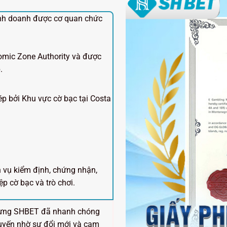
inh doanh được cơ quan chức
omic Zone Authority và được
.
p bởi Khu vực cờ bạc tại Costa
h vụ kiểm định, chứng nhận,
p cờ bạc và trò chơi.
nhưng SHBET đã nhanh chóng
 tuyến nhờ sự đổi mới và cam