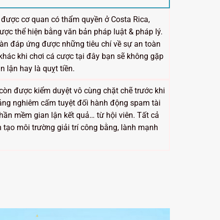
 được cơ quan có thẩm quyền ở Costa Rica,
ược thể hiện bằng văn bản pháp luật & pháp lý.
oàn đáp ứng được những tiêu chí về sự an toàn
khác khi chơi cá cược tại đây bạn sẽ không gặp
n lận hay là quỵt tiền.
còn được kiểm duyệt vô cùng chặt chẽ trước khi
rảng nghiêm cấm tuyệt đối hành động spam tài
hần mềm gian lận kết quả… từ hội viên. Tất cả
 tạo môi trường giải trí công bằng, lành mạnh