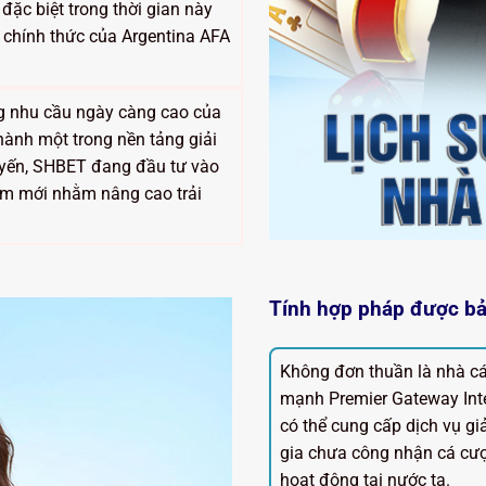
đặc biệt trong thời gian này
c chính thức của Argentina AFA
g nhu cầu ngày càng cao của
hành một trong nền tảng giải
tuyến, SHBET đang đầu tư vào
hẩm mới nhằm nâng cao trải
Tính hợp pháp được bả
Không đơn thuần là nhà cá
mạnh Premier Gateway Inte
có thể cung cấp dịch vụ giả
gia chưa công nhận cá cượ
hoạt động tại nước ta.