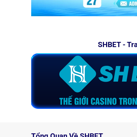
SHBET - Tr
Tổng Quan Về SHBET