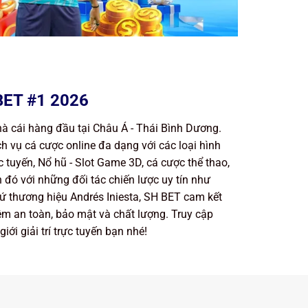
BET #1 2026
à cái hàng đầu tại Châu Á - Thái Bình Dương.
h vụ cá cược online đa dạng với các loại hình
ực tuyến, Nổ hũ - Slot Game 3D, cá cược thể thao,
 đó với những đối tác chiến lược uy tín như
sứ thương hiệu Andrés Iniesta, SH BET cam kết
ệm an toàn, bảo mật và chất lượng. Truy cập
ới giải trí trực tuyến bạn nhé!