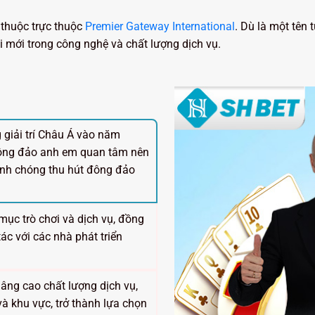
c thuộc trực thuộc
Premier Gateway International
. Dù là một tên
 mới trong công nghệ và chất lượng dịch vụ.
g giải trí Châu Á vào năm
ông đảo anh em quan tâm nên
anh chóng thu hút đông đảo
ục trò chơi và dịch vụ, đồng
ác với các nhà phát triển
âng cao chất lượng dịch vụ,
và khu vực, trở thành lựa chọn