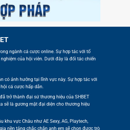
BET
ong ngành cá cược online. Sự hợp tác với tổ
nghiệm của hội viên. Dưới đây là đối tác chiến
ân có ảnh hưởng tại lĩnh vực này. Sự hợp tác với
 hội cá cược hấp dẫn.
h đã trở thành đại sứ thương hiệu của SHBET
sta sẽ là gương mặt đại diện cho thương hiệu
u khu vực Châu như AE Sexy, AG, Playtech,
 gia nền tảng chắc chắn anh em sẽ chọn được trò