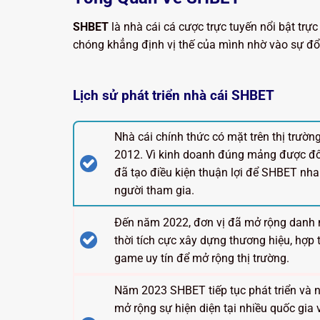
SHBET
là nhà cái cá cược trực tuyến nổi bật trự
chóng khẳng định vị thế của mình nhờ vào sự đổi
Lịch sử phát triển nhà cái SHBET
Nhà cái chính thức có mặt trên thị trườn
2012. Vì kinh doanh đúng mảng được đ
đã tạo điều kiện thuận lợi để SHBET nh
người tham gia.
Đến năm 2022, đơn vị đã mở rộng danh m
thời tích cực xây dựng thương hiệu, hợp t
game uy tín để mở rộng thị trường.
Năm 2023 SHBET tiếp tục phát triển và n
mở rộng sự hiện diện tại nhiều quốc gia 