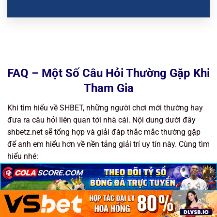
FAQ – Một Số Câu Hỏi Thường Gặp Khi
Tham Gia
Khi tìm hiểu về SHBET, những người chơi mới thường hay
đưa ra câu hỏi liên quan tới nhà cái. Nội dung dưới đây
shbetz.net sẽ tổng hợp và giải đáp thắc mắc thường gặp
để anh em hiểu hơn về nền tảng giải trí uy tín này. Cùng tìm
hiểu nhé:
×
×
×
SHBET CÓ UY TÍN KHÔNG?