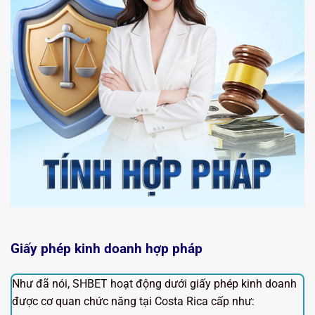
Giấy phép kinh doanh hợp pháp
Như đã nói, SHBET hoạt động dưới giấy phép kinh doanh
được cơ quan chức năng tại Costa Rica cấp như: