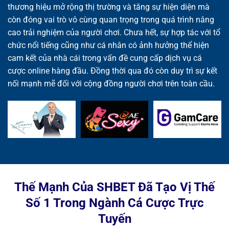
thương hiệu mở rộng thị trường và tăng sự hiện diện mà
còn đóng vai trò vô cùng quan trọng trong quá trình nâng
cao trải nghiệm của người chơi. Chưa hết, sự hợp tác với tổ
chức nổi tiếng cũng như cá nhân có ảnh hưởng thể hiện
cam kết của nhà cái trong vấn đề cung cấp dịch vụ cá
cược online hàng đầu. Đồng thời qua đó còn duy trì sự kết
nối mạnh mẽ đối với cộng đồng người chơi trên toàn cầu.
Thế Mạnh Của SHBET Đã Tạo Vị Thế
Số 1 Trong Ngành Cá Cược Trực
Tuyến