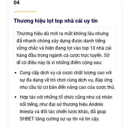
04
Thương hiệu lọt top nhà cái uy tín
Thương hiệu dù mới ra mắt không lâu nhưng
đã nhanh chóng xây dựng được danh tiếng
vững chắc và hiện đang lọt vào top 10 nhà cái
hàng đầu trong ngành cá cược trực tuyến. Sở
dĩ có điều này là vì những điểm cộng sau:
Cung cấp dịch vụ cá cược chất lượng cao với
sự đa dạng về trò chơi cùng dịch vụ, đáp ứng
nhu cầu từ cơ bản đến nâng cao của cược thủ.
Hợp tác với những tổ chức cũng như cá nhân
nổi tiếng, như đại sứ thương hiệu Andrés
Iniesta và đối tác chiến lược khác, đã giúp
SHBET tăng cường sự uy tín và tin cậy.