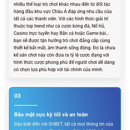
nhiều thể loại trò chơi khác nhau đến từ đối tác
hàng đầu khu vực Châu Á đáp ứng nhu cầu của
tất cả các thành viên. Với các hình thức giải trí
thuộc top trend như cá cược bóng đá, Nổ hũ,
Casino trực tuyến hay Bắn cá hoặc Game bài…
bạn sẽ được tận hưởng trò chơi đẳng cấp cùng
thiết kế bắt mắt, âm thanh sống động. Đó là chưa
kể sân chơi này còn đưa ra tỷ lệ cược đạng với
hình thức cược phong phú để người chơi dễ dàng
có chọn lựa phù hợp với tài chính của mình.
03
Bảo mật cực kỳ tốt và an toàn
Đặc biệt đến với SHBET, tất cả mọi thông tin của