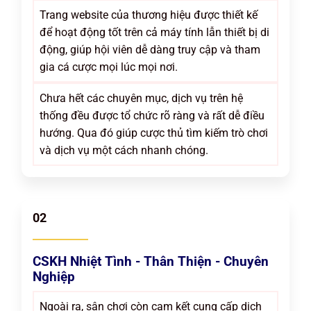
Trang website của thương hiệu được thiết kế
để hoạt động tốt trên cả máy tính lẫn thiết bị di
động, giúp hội viên dễ dàng truy cập và tham
gia cá cược mọi lúc mọi nơi.
Chưa hết các chuyên mục, dịch vụ trên hệ
thống đều được tổ chức rõ ràng và rất dễ điều
hướng. Qua đó giúp cược thủ tìm kiếm trò chơi
và dịch vụ một cách nhanh chóng.
02
CSKH Nhiệt Tình - Thân Thiện - Chuyên
Nghiệp
Ngoài ra, sân chơi còn cam kết cung cấp dịch