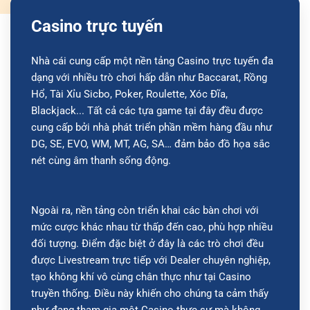
Casino trực tuyến
Nhà cái cung cấp một nền tảng Casino trực tuyến đa
dạng với nhiều trò chơi hấp dẫn như Baccarat, Rồng
Hổ, Tài Xỉu Sicbo, Poker, Roulette, Xóc Đĩa,
Blackjack... Tất cả các tựa game tại đây đều được
cung cấp bởi nhà phát triển phần mềm hàng đầu như
DG, SE, EVO, WM, MT, AG, SA… đảm bảo đồ họa sắc
nét cùng âm thanh sống động.
Ngoài ra, nền tảng còn triển khai các bàn chơi với
mức cược khác nhau từ thấp đến cao, phù hợp nhiều
đối tượng. Điểm đặc biệt ở đây là các trò chơi đều
được Livestream trực tiếp với Dealer chuyên nghiệp,
tạo không khí vô cùng chân thực như tại Casino
truyền thống. Điều này khiến cho chúng ta cảm thấy