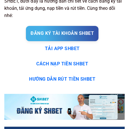
SHBET, dưới đây là hướng dẫn chi tiết về cách đăng ký tài
khoản, tải ứng dụng, nạp tiền và rút tiền. Cùng theo dõi
nhé:
ĐĂNG KÝ TÀI KHOẢN SHBET
TẢI APP SHBET
CÁCH NẠP TIỀN SHBET
HƯỚNG DẪN RÚT TIỀN SHBET