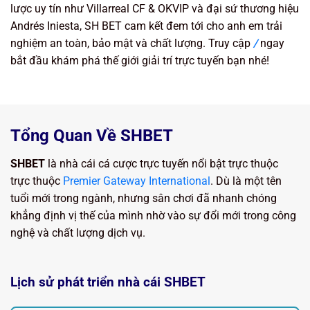
lược uy tín như Villarreal CF & OKVIP và đại sứ thương hiệu
Andrés Iniesta, SH BET cam kết đem tới cho anh em trải
nghiệm an toàn, bảo mật và chất lượng. Truy cập
/
ngay
bắt đầu khám phá thế giới giải trí trực tuyến bạn nhé!
Tổng Quan Về SHBET
SHBET
là nhà cái cá cược trực tuyến nổi bật trực thuộc
trực thuộc
Premier Gateway International
. Dù là một tên
tuổi mới trong ngành, nhưng sân chơi đã nhanh chóng
khẳng định vị thế của mình nhờ vào sự đổi mới trong công
nghệ và chất lượng dịch vụ.
Lịch sử phát triển nhà cái SHBET