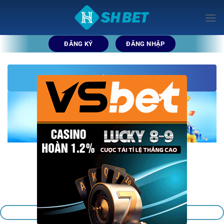
Chuyển
đến
nội
dung
ĐĂNG KÝ
ĐĂNG NHẬP
Tải SHBET
×
ĐĂNG KÝ NHẬN GIFCODE
THAM GIA SẢNH CASINO ONLINE HOÀN TRẢ 2%