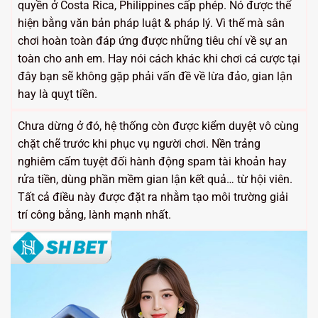
quyền ở Costa Rica, Philippines cấp phép. Nó được thể
hiện bằng văn bản pháp luật & pháp lý. Vì thế mà sân
chơi hoàn toàn đáp ứng được những tiêu chí về sự an
toàn cho anh em. Hay nói cách khác khi chơi cá cược tại
đây bạn sẽ không gặp phải vấn đề về lừa đảo, gian lận
hay là quỵt tiền.
Chưa dừng ở đó, hệ thống còn được kiểm duyệt vô cùng
chặt chẽ trước khi phục vụ người chơi. Nền trảng
nghiêm cấm tuyệt đối hành động spam tài khoản hay
rửa tiền, dùng phần mềm gian lận kết quả… từ hội viên.
Tất cả điều này được đặt ra nhằm tạo môi trường giải
trí công bằng, lành mạnh nhất.