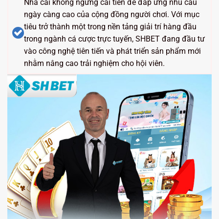
Nhà cái không ngừng cải tiến để đáp ứng nhu cầu
ngày càng cao của cộng đồng người chơi. Với mục
tiêu trở thành một trong nền tảng giải trí hàng đầu
trong ngành cá cược trực tuyến, SHBET đang đầu tư
vào công nghệ tiên tiến và phát triển sản phẩm mới
nhằm nâng cao trải nghiệm cho hội viên.