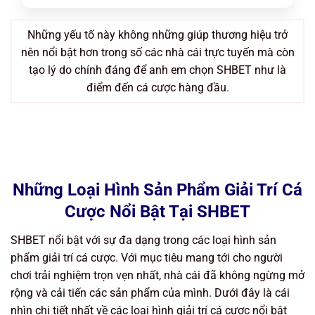
Những yếu tố này không những giúp thương hiệu trở
nên nổi bật hơn trong số các nhà cái trực tuyến mà còn
tạo lý do chính đáng để anh em chọn SHBET như là
điểm đến cá cược hàng đầu.
Những Loại Hình Sản Phẩm Giải Trí Cá
Cược Nổi Bật Tại SHBET
SHBET nổi bật với sự đa dạng trong các loại hình sản
phẩm giải trí cá cược. Với mục tiêu mang tới cho người
chơi trải nghiệm trọn vẹn nhất, nhà cái đã không ngừng mở
rộng và cải tiến các sản phẩm của mình. Dưới đây là cái
nhìn chi tiết nhất về các loại hình giải trí cá cược nổi bật