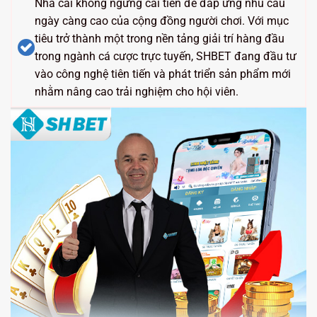
Nhà cái không ngừng cải tiến để đáp ứng nhu cầu
ngày càng cao của cộng đồng người chơi. Với mục
tiêu trở thành một trong nền tảng giải trí hàng đầu
trong ngành cá cược trực tuyến, SHBET đang đầu tư
vào công nghệ tiên tiến và phát triển sản phẩm mới
nhằm nâng cao trải nghiệm cho hội viên.