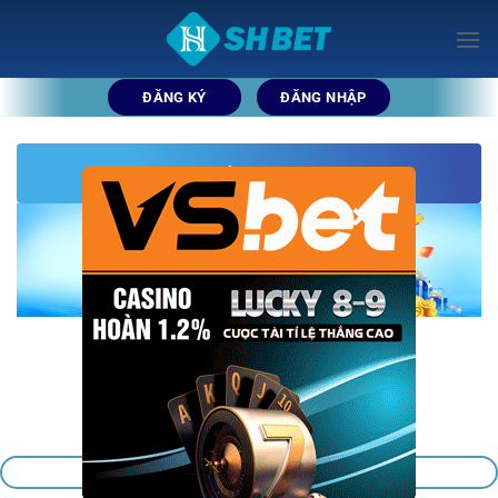
Chuyển
đến
nội
dung
ĐĂNG KÝ
ĐĂNG NHẬP
Tải SHBET
×
ĐĂNG KÝ NHẬN GIFCODE
THAM GIA SẢNH CASINO ONLINE HOÀN TRẢ 2%