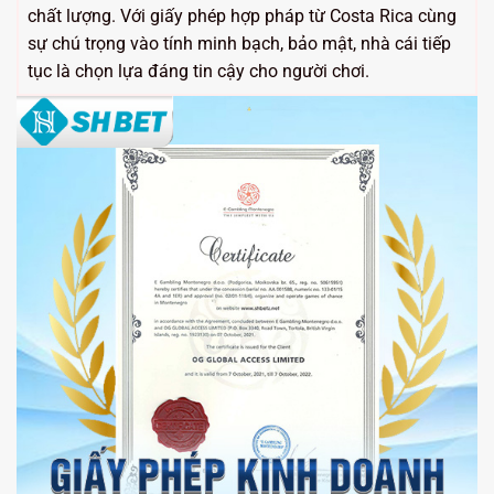
chất lượng. Với giấy phép hợp pháp từ Costa Rica cùng
sự chú trọng vào tính minh bạch, bảo mật, nhà cái tiếp
tục là chọn lựa đáng tin cậy cho người chơi.