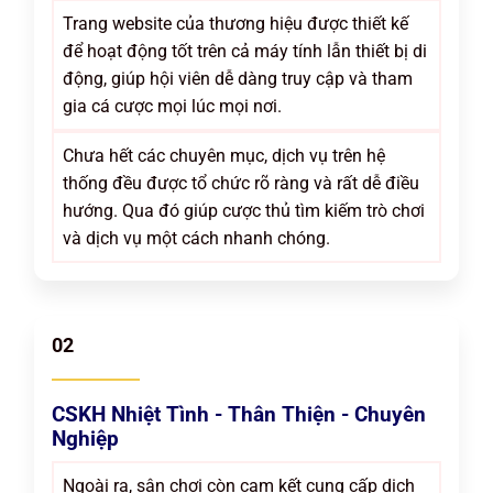
Trang website của thương hiệu được thiết kế
để hoạt động tốt trên cả máy tính lẫn thiết bị di
động, giúp hội viên dễ dàng truy cập và tham
gia cá cược mọi lúc mọi nơi.
Chưa hết các chuyên mục, dịch vụ trên hệ
thống đều được tổ chức rõ ràng và rất dễ điều
hướng. Qua đó giúp cược thủ tìm kiếm trò chơi
và dịch vụ một cách nhanh chóng.
02
CSKH Nhiệt Tình - Thân Thiện - Chuyên
Nghiệp
Ngoài ra, sân chơi còn cam kết cung cấp dịch