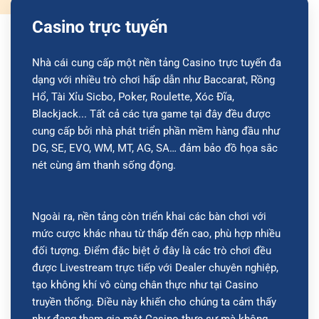
Casino trực tuyến
Nhà cái cung cấp một nền tảng Casino trực tuyến đa
dạng với nhiều trò chơi hấp dẫn như Baccarat, Rồng
Hổ, Tài Xỉu Sicbo, Poker, Roulette, Xóc Đĩa,
Blackjack... Tất cả các tựa game tại đây đều được
cung cấp bởi nhà phát triển phần mềm hàng đầu như
DG, SE, EVO, WM, MT, AG, SA… đảm bảo đồ họa sắc
nét cùng âm thanh sống động.
Ngoài ra, nền tảng còn triển khai các bàn chơi với
mức cược khác nhau từ thấp đến cao, phù hợp nhiều
đối tượng. Điểm đặc biệt ở đây là các trò chơi đều
được Livestream trực tiếp với Dealer chuyên nghiệp,
tạo không khí vô cùng chân thực như tại Casino
truyền thống. Điều này khiến cho chúng ta cảm thấy