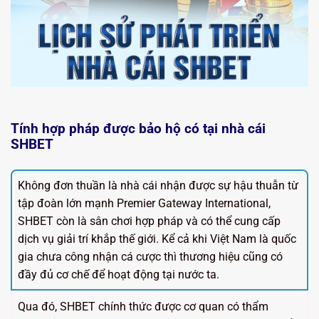
Tính hợp pháp được bảo hộ có tại nhà cái
SHBET
Không đơn thuần là nhà cái nhận được sự hậu thuẫn từ
tập đoàn lớn mạnh Premier Gateway International,
SHBET còn là sân chơi hợp pháp và có thể cung cấp
dịch vụ giải trí khắp thế giới. Kể cả khi Việt Nam là quốc
gia chưa công nhận cá cược thì thương hiệu cũng có
đầy đủ cơ chế để hoạt động tại nước ta.
Qua đó, SHBET chính thức được cơ quan có thẩm