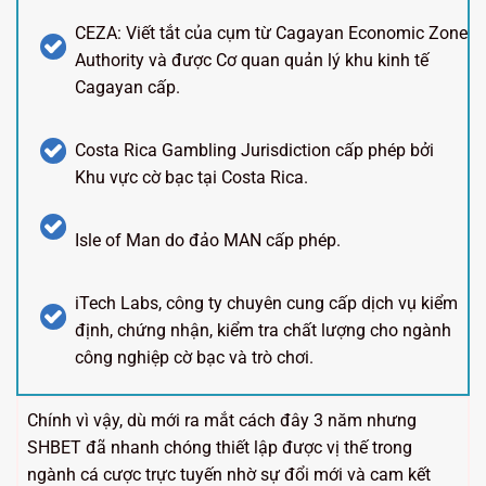
CEZA: Viết tắt của cụm từ Cagayan Economic Zone
Authority và được Cơ quan quản lý khu kinh tế
Cagayan cấp.
Costa Rica Gambling Jurisdiction cấp phép bởi
Khu vực cờ bạc tại Costa Rica.
Isle of Man do đảo MAN cấp phép.
iTech Labs, công ty chuyên cung cấp dịch vụ kiểm
định, chứng nhận, kiểm tra chất lượng cho ngành
công nghiệp cờ bạc và trò chơi.
Chính vì vậy, dù mới ra mắt cách đây 3 năm nhưng
SHBET đã nhanh chóng thiết lập được vị thế trong
ngành cá cược trực tuyến nhờ sự đổi mới và cam kết