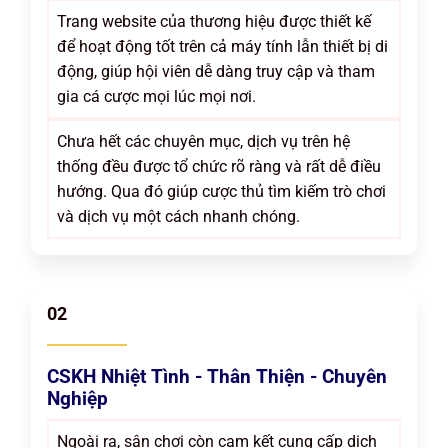
Trang website của thương hiệu được thiết kế
để hoạt động tốt trên cả máy tính lẫn thiết bị di
động, giúp hội viên dễ dàng truy cập và tham
gia cá cược mọi lúc mọi nơi.
Chưa hết các chuyên mục, dịch vụ trên hệ
thống đều được tổ chức rõ ràng và rất dễ điều
hướng. Qua đó giúp cược thủ tìm kiếm trò chơi
và dịch vụ một cách nhanh chóng.
02
CSKH Nhiệt Tình - Thân Thiện - Chuyên
Nghiệp
Ngoài ra, sân chơi còn cam kết cung cấp dịch