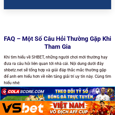
FAQ – Một Số Câu Hỏi Thường Gặp Khi
Tham Gia
Khi tìm hiểu về SHBET, những người chơi mới thường hay
đưa ra câu hỏi liên quan tới nhà cái. Nội dung dưới đây
shbetz.net sẽ tổng hợp và giải đáp thắc mắc thường gặp
để anh em hiểu hơn về nền tảng giải trí uy tín này. Cùng tìm
hiểu nhé:
×
×
×
SHBET CÓ UY TÍN KHÔNG?