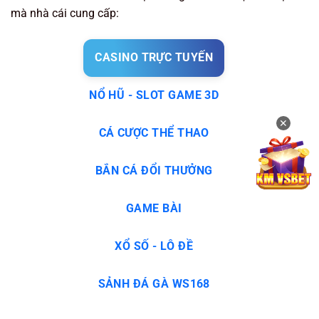
mà nhà cái cung cấp:
CASINO TRỰC TUYẾN
NỔ HŨ - SLOT GAME 3D
✕
CÁ CƯỢC THỂ THAO
BẮN CÁ ĐỔI THƯỞNG
GAME BÀI
XỔ SỐ - LÔ ĐỀ
SẢNH ĐÁ GÀ WS168