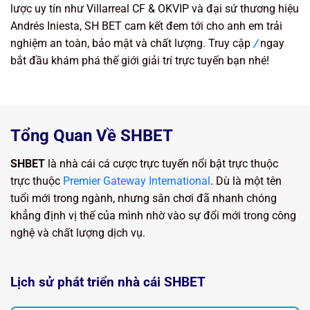
lược uy tín như Villarreal CF & OKVIP và đại sứ thương hiệu
Andrés Iniesta, SH BET cam kết đem tới cho anh em trải
nghiệm an toàn, bảo mật và chất lượng. Truy cập
/
ngay
bắt đầu khám phá thế giới giải trí trực tuyến bạn nhé!
Tổng Quan Về SHBET
SHBET
là nhà cái cá cược trực tuyến nổi bật trực thuộc
trực thuộc
Premier Gateway International
. Dù là một tên
tuổi mới trong ngành, nhưng sân chơi đã nhanh chóng
khẳng định vị thế của mình nhờ vào sự đổi mới trong công
nghệ và chất lượng dịch vụ.
Lịch sử phát triển nhà cái SHBET