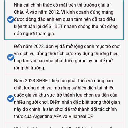
Nhà cái chính thức có mặt trên thị trường giải trí
Châu Á vào năm 2012. Vì kinh doanh đúng mảng
được đông đảo anh em quan tâm nên đã tạo điều
kiện thuận lợi để SHBET nhanh chóng thu hút đông
đảo người tham gia.
Đến năm 2022, đơn vị đã mở rộng danh mục trò chơi
và dịch vụ, đồng thời tích cực xây dựng thương hiệu,
hợp tác với các nhà phát triển game uy tín để mở
rộng thị trường.
Năm 2023 SHBET tiếp tục phát triển và nâng cao
chất lượng dịch vụ, mở rộng sự hiện diện tại nhiều
quốc gia và khu vực, trở thành lựa chọn ưu tiên của
nhiều người chơi. Điểm nhấn đặc biệt trong thời gian
này đó chính là sân chơi đã trở thành đối tác chính
thức của Argentina AFA và Villarreal CF.