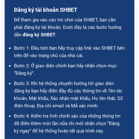
Đăng ký tài khoản SHBET
Để tham gia vào các trò chơi của SHBET, bạn cần
phải đăng ký tài khoản. Dưới đây là các bước hướng
dẫn
đăng ký SHBET
:
Bước 1: Đầu tiên bạn hãy truy cập link vào SHBET bên
trên để vào trang chủ của nhà cái.
Bước 2: Ở giao diện chính bạn hãy nhấn chọn mục
“Đăng ký”.
Bước 3: Khi hệ thống chuyển hướng tới giao diện
đăng ký bạn hãy điền đầy đủ các thông tin về Tên tài
khoản, Mật khẩu, Xác nhận mật khẩu, Họ tên thật, Số
điện thoại, Địa chỉ email và Mã xác minh.
Bước 4: Kiểm tra tính chính xác của những thông tin
đã điền thêm một lần nữa rồi mới nhấn chọn “Đăng
ký ngay” để hệ thống hoàn tất quá trình này.