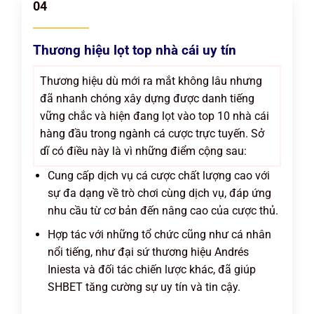
04
Thương hiệu lọt top nhà cái uy tín
Thương hiệu dù mới ra mắt không lâu nhưng
đã nhanh chóng xây dựng được danh tiếng
vững chắc và hiện đang lọt vào top 10 nhà cái
hàng đầu trong ngành cá cược trực tuyến. Sở
dĩ có điều này là vì những điểm cộng sau:
Cung cấp dịch vụ cá cược chất lượng cao với
sự đa dạng về trò chơi cùng dịch vụ, đáp ứng
nhu cầu từ cơ bản đến nâng cao của cược thủ.
Hợp tác với những tổ chức cũng như cá nhân
nổi tiếng, như đại sứ thương hiệu Andrés
Iniesta và đối tác chiến lược khác, đã giúp
SHBET tăng cường sự uy tín và tin cậy.