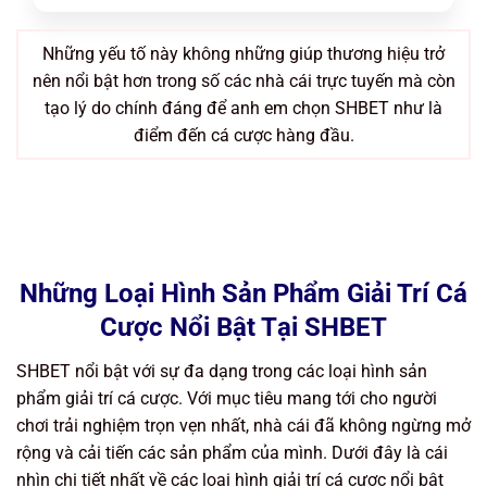
Những yếu tố này không những giúp thương hiệu trở
nên nổi bật hơn trong số các nhà cái trực tuyến mà còn
tạo lý do chính đáng để anh em chọn SHBET như là
điểm đến cá cược hàng đầu.
Những Loại Hình Sản Phẩm Giải Trí Cá
Cược Nổi Bật Tại SHBET
SHBET nổi bật với sự đa dạng trong các loại hình sản
phẩm giải trí cá cược. Với mục tiêu mang tới cho người
chơi trải nghiệm trọn vẹn nhất, nhà cái đã không ngừng mở
rộng và cải tiến các sản phẩm của mình. Dưới đây là cái
nhìn chi tiết nhất về các loại hình giải trí cá cược nổi bật