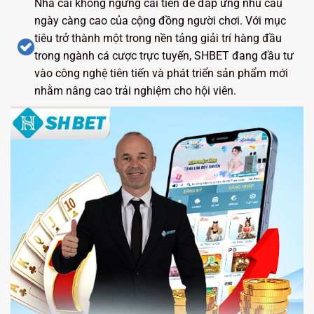
Nhà cái không ngừng cải tiến để đáp ứng nhu cầu
ngày càng cao của cộng đồng người chơi. Với mục
tiêu trở thành một trong nền tảng giải trí hàng đầu
trong ngành cá cược trực tuyến, SHBET đang đầu tư
vào công nghệ tiên tiến và phát triển sản phẩm mới
nhằm nâng cao trải nghiệm cho hội viên.