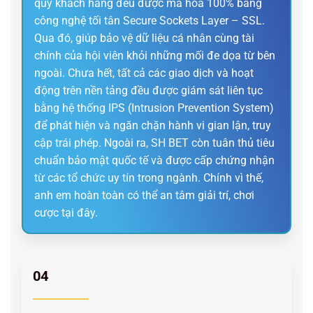
quý khách hàng đều được mã hoá 100% bằng
công nghệ tối tân Secure Sockets Layer – SSL.
Qua đó, giúp bảo vệ dữ liệu cá nhân cùng tài
chính của hội viên khỏi những mối đe dọa từ bên
ngoài. Chưa hết, tất cả các giao dịch và hoạt
động trên nền tảng đều được giám sát liên tục
bằng hệ thống IPS (Intrusion Prevention System)
để phát hiện và ngăn chặn hành vi gian lận, truy
cập trái phép. Ngoài ra, SH BET còn tuân thủ tiêu
chuẩn bảo mật quốc tế và được cấp chứng nhận
từ các tổ chức uy tín trong ngành. Chính vì thế,
anh em hoàn toàn có thể an tâm giải trí, chơi
cược tại đây.
04