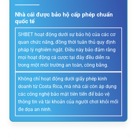
Nhà cái được bảo hộ cấp phép chuẩn
quốc tế
SHBET hoạt động dưới sự bảo hộ của các cơ
quan chức năng, đồng thời tuân thủ quy định
pháp lý nghiêm ngặt. Điều này bảo đảm rằng
mọi hoạt động cá cược tại đây đều diễn ra
trong một môi trường an toàn, công bằng.
Không chỉ hoạt động dưới giấy phép kinh
doanh từ Costa Rica, mà nhà cái còn áp dụng
các công nghệ bảo mật tiên tiến để bảo vệ
thông tin và tài khoản của người chơi khỏi mối
đe dọa an ninh.