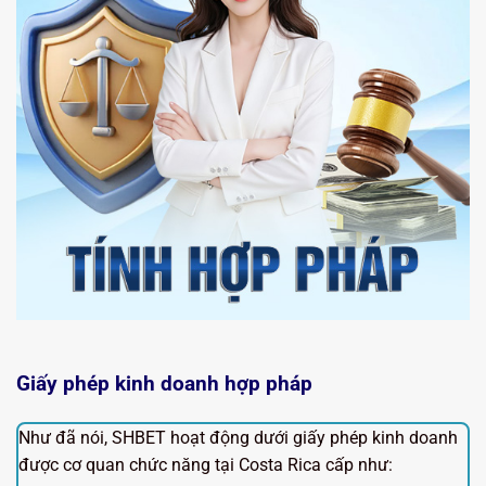
Giấy phép kinh doanh hợp pháp
Như đã nói, SHBET hoạt động dưới giấy phép kinh doanh
được cơ quan chức năng tại Costa Rica cấp như: