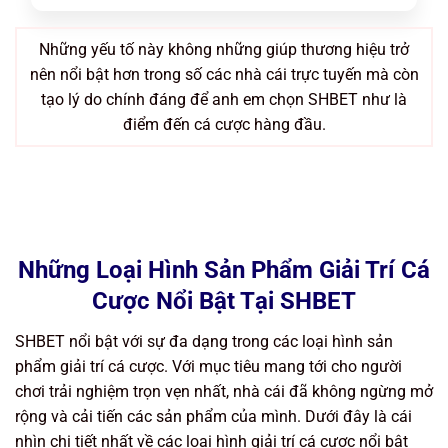
Những yếu tố này không những giúp thương hiệu trở
nên nổi bật hơn trong số các nhà cái trực tuyến mà còn
tạo lý do chính đáng để anh em chọn SHBET như là
điểm đến cá cược hàng đầu.
Những Loại Hình Sản Phẩm Giải Trí Cá
Cược Nổi Bật Tại SHBET
SHBET nổi bật với sự đa dạng trong các loại hình sản
phẩm giải trí cá cược. Với mục tiêu mang tới cho người
chơi trải nghiệm trọn vẹn nhất, nhà cái đã không ngừng mở
rộng và cải tiến các sản phẩm của mình. Dưới đây là cái
nhìn chi tiết nhất về các loại hình giải trí cá cược nổi bật