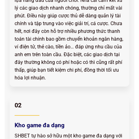
lựa hàng đầu của người chơi. Nhà cái cam kết xử
lý các giao dịch nhanh chóng, thường chỉ mất vài
phút. Điều này giúp cược thủ dễ dàng quản lý tài
chính và tập trung vào việc giải trí, cá cược. Chưa
hết, nơi đây còn hỗ trợ nhiều phương thức thanh
toán tài chính bao gồm chuyển khoản ngân hàng,
ví điện tử, thẻ cào, tiền ảo… đáp ứng nhu cầu của
anh em trên toàn cầu. Đặc biệt, các giao dịch tại
đây thường không có phí hoặc có thì cũng rất phí
thấp, giúp bạn tiết kiệm chi phí, đồng thời tối ưu
hóa lợi nhuận.
02
Kho game đa dạng
SHBET tự hào sở hữu một kho game đa dạng với