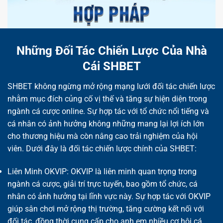
Những Đối Tác Chiến Lược Của Nhà
Cái SHBET
SHBET không ngừng mở rộng mạng lưới đối tác chiến lược
nhằm mục đích củng cố vị thế và tăng sự hiện diện trong
ngành cá cược online. Sự hợp tác với tổ chức nổi tiếng và
cá nhân có ảnh hưởng không những mang lại lợi ích lớn
cho thương hiệu mà còn nâng cao trải nghiệm của hội
viên. Dưới đây là đối tác chiến lược chính của SHBET:
Liên Minh OKVIP: OKVIP là liên minh quan trọng trong
ngành cá cược, giải trí trực tuyến, bao gồm tổ chức, cá
nhân có ảnh hưởng tại lĩnh vực này. Sự hợp tác với OKVIP
giúp sân chơi mở rộng thị trường, tăng cường kết nối với
đối tác, đồng thời cung cấp cho anh em nhiều cơ hội cá