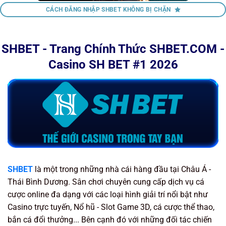
CÁCH ĐĂNG NHẬP SHBET KHÔNG BỊ CHẶN
SHBET - Trang Chính Thức SHBET.COM -
Casino SH BET #1 2026
SHBET
là một trong những nhà cái hàng đầu tại Châu Á -
Thái Bình Dương. Sân chơi chuyên cung cấp dịch vụ cá
cược online đa dạng với các loại hình giải trí nổi bật như
Casino trực tuyến, Nổ hũ - Slot Game 3D, cá cược thể thao,
bắn cá đổi thưởng... Bên cạnh đó với những đối tác chiến