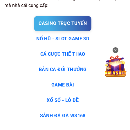
mà nhà cái cung cấp:
CASINO TRỰC TUYẾN
NỔ HŨ - SLOT GAME 3D
✕
CÁ CƯỢC THỂ THAO
BẮN CÁ ĐỔI THƯỞNG
GAME BÀI
XỔ SỐ - LÔ ĐỀ
SẢNH ĐÁ GÀ WS168