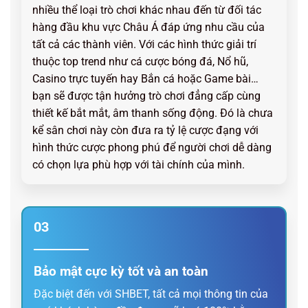
nhiều thể loại trò chơi khác nhau đến từ đối tác
hàng đầu khu vực Châu Á đáp ứng nhu cầu của
tất cả các thành viên. Với các hình thức giải trí
thuộc top trend như cá cược bóng đá, Nổ hũ,
Casino trực tuyến hay Bắn cá hoặc Game bài…
bạn sẽ được tận hưởng trò chơi đẳng cấp cùng
thiết kế bắt mắt, âm thanh sống động. Đó là chưa
kể sân chơi này còn đưa ra tỷ lệ cược đạng với
hình thức cược phong phú để người chơi dễ dàng
có chọn lựa phù hợp với tài chính của mình.
03
Bảo mật cực kỳ tốt và an toàn
Đặc biệt đến với SHBET, tất cả mọi thông tin của