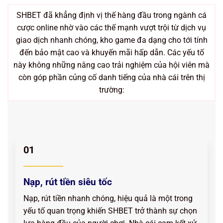
SHBET đã khẳng định vị thế hàng đầu trong ngành cá
cược online nhờ vào các thế mạnh vượt trội từ dịch vụ
giao dịch nhanh chóng, kho game đa dạng cho tới tính
đến bảo mật cao và khuyến mãi hấp dẫn. Các yếu tố
này không những nâng cao trải nghiệm của hội viên mà
còn góp phần củng cố danh tiếng của nhà cái trên thị
trường:
01
Nạp, rút tiền siêu tốc
Nạp, rút tiền nhanh chóng, hiệu quả là một trong
yếu tố quan trọng khiến SHBET trở thành sự chọn