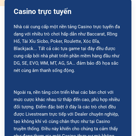
Casino trực tuyến
Nhà cái cung cấp một nền tảng Casino trực tuyến đa
dạng với nhiều trò chơi hấp dẫn như Baccarat, Rồng
Hổ, Tài Xỉu Sicbo, Poker, Roulette, Xóc Đĩa,
Blackjack... Tất cả các tựa game tại đây đều được
cung cấp bởi nhà phát triển phần mềm hàng đầu như
DG, SE, EVO, WM, MT, AG, SA… đảm bảo đồ họa sắc
nét cùng âm thanh sống động.
Ngoài ra, nền tảng còn triển khai các bàn chơi với
mức cược khác nhau từ thấp đến cao, phù hợp nhiều
đối tượng. Điểm đặc biệt ở đây là các trò chơi đều
được Livestream trực tiếp với Dealer chuyên nghiệp,
tạo không khí vô cùng chân thực như tại Casino
truyền thống. Điều này khiến cho chúng ta cảm thấy