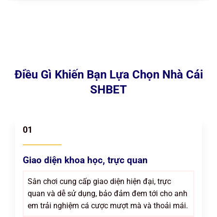
Điều Gì Khiến Bạn Lựa Chọn Nhà Cái
SHBET
01
Giao diện khoa học, trực quan
Sân chơi cung cấp giao diện hiện đại, trực
quan và dễ sử dụng, bảo đảm đem tới cho anh
em trải nghiệm cá cược mượt mà và thoải mái.