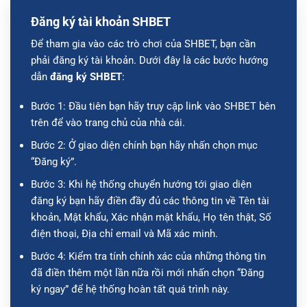
Đăng ký tài khoản SHBET
Để tham gia vào các trò chơi của SHBET, bạn cần
phải đăng ký tài khoản. Dưới đây là các bước hướng
dẫn
đăng ký SHBET
:
Bước 1: Đầu tiên bạn hãy truy cập link vào SHBET bên
trên để vào trang chủ của nhà cái.
Bước 2: Ở giao diện chính bạn hãy nhấn chọn mục
“Đăng ký”.
Bước 3: Khi hệ thống chuyển hướng tới giao diện
đăng ký bạn hãy điền đầy đủ các thông tin về Tên tài
khoản, Mật khẩu, Xác nhận mật khẩu, Họ tên thật, Số
điện thoại, Địa chỉ email và Mã xác minh.
Bước 4: Kiểm tra tính chính xác của những thông tin
đã điền thêm một lần nữa rồi mới nhấn chọn “Đăng
ký ngay” để hệ thống hoàn tất quá trình này.