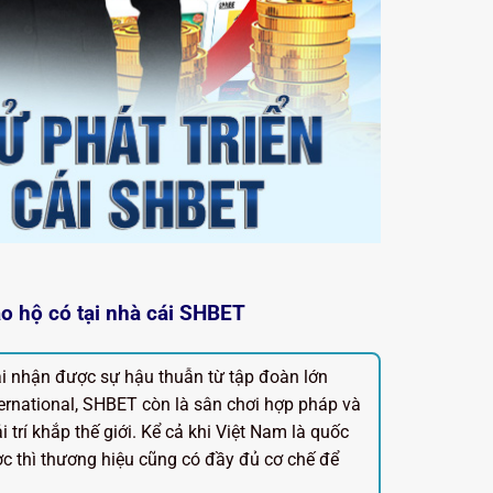
o hộ có tại nhà cái SHBET
i nhận được sự hậu thuẫn từ tập đoàn lớn
rnational, SHBET còn là sân chơi hợp pháp và
i trí khắp thế giới. Kể cả khi Việt Nam là quốc
c thì thương hiệu cũng có đầy đủ cơ chế để