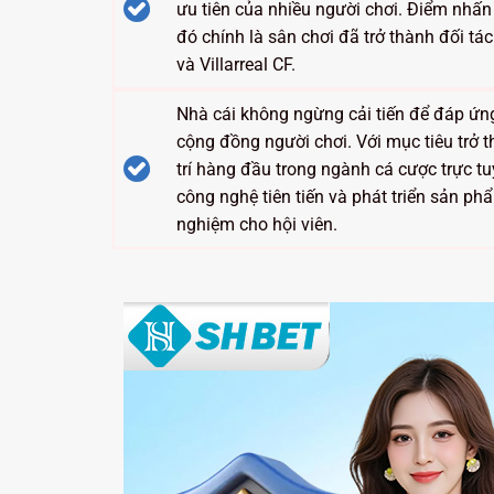
ưu tiên của nhiều người chơi. Điểm nhấn 
đó chính là sân chơi đã trở thành đối tá
và Villarreal CF.
Nhà cái không ngừng cải tiến để đáp ứn
cộng đồng người chơi. Với mục tiêu trở t
trí hàng đầu trong ngành cá cược trực 
công nghệ tiên tiến và phát triển sản p
nghiệm cho hội viên.