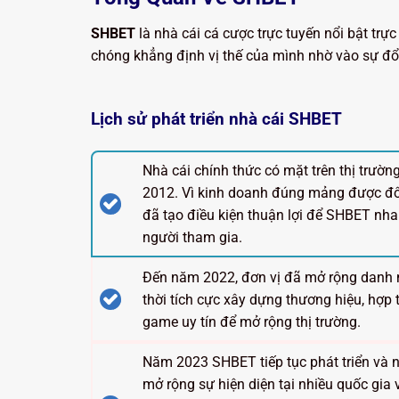
SHBET
là nhà cái cá cược trực tuyến nổi bật trự
chóng khẳng định vị thế của mình nhờ vào sự đổi
Lịch sử phát triển nhà cái SHBET
Nhà cái chính thức có mặt trên thị trườn
2012. Vì kinh doanh đúng mảng được đ
đã tạo điều kiện thuận lợi để SHBET nh
người tham gia.
Đến năm 2022, đơn vị đã mở rộng danh m
thời tích cực xây dựng thương hiệu, hợp t
game uy tín để mở rộng thị trường.
Năm 2023 SHBET tiếp tục phát triển và n
mở rộng sự hiện diện tại nhiều quốc gia 