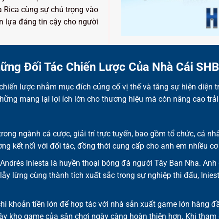
a Rica cùng sự chú trọng vào
ọn lựa đáng tin cậy cho người
ững Đối Tác Chiến Lược Của Nhà Cái SH
iến lược nhằm mục đích củng cố vị thế và tăng sự hiện diện tr
ững mang lại lợi ích lớn cho thương hiệu mà còn nâng cao trải 
rong ngành cá cược, giải trí trực tuyến, bao gồm tổ chức, cá nh
ng kết nối với đối tác, đồng thời cung cấp cho anh em nhiều cơ
: Andrés Iniesta là huyền thoại bóng đá người Tây Ban Nha. An
lẫy lừng cùng thành tích xuất sắc trong sự nghiệp thi đấu, Inie
 khoản tiền lớn để hợp tác với nhà sản xuất game lớn hàng đầ
 này kho game của sân chơi ngày càng hoàn thiện hơn. Khi tham