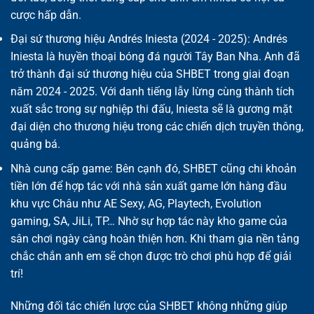
cược hấp dẫn.
Đại sứ thương hiệu Andrés Iniesta (2024 - 2025): Andrés
Iniesta là huyền thoại bóng đá người Tây Ban Nha. Anh đã
trở thành đại sứ thương hiệu của SHBET trong giai đoạn
năm 2024 - 2025. Với danh tiếng lẫy lừng cùng thành tích
xuất sắc trong sự nghiệp thi đấu, Iniesta sẽ là gương mặt
đại diện cho thương hiệu trong các chiến dịch truyền thông,
quảng bá.
Nhà cung cấp game: Bên cạnh đó, SHBET cũng chi khoản
tiền lớn để hợp tác với nhà sản xuất game lớn hàng đầu
khu vực Châu như AE Sexy, AG, Playtech, Evolution
gaming, SA, JiLi, TP… Nhờ sự hợp tác này kho game của
sân chơi ngày càng hoàn thiện hơn. Khi tham gia nền tảng
chắc chắn anh em sẽ chọn được trò chơi phù hợp để giải
trí!
Những đối tác chiến lược của SHBET không những giúp