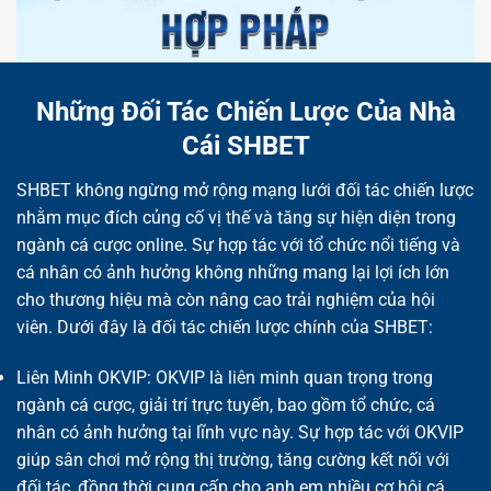
Những Đối Tác Chiến Lược Của Nhà
Cái SHBET
SHBET không ngừng mở rộng mạng lưới đối tác chiến lược
nhằm mục đích củng cố vị thế và tăng sự hiện diện trong
ngành cá cược online. Sự hợp tác với tổ chức nổi tiếng và
cá nhân có ảnh hưởng không những mang lại lợi ích lớn
cho thương hiệu mà còn nâng cao trải nghiệm của hội
viên. Dưới đây là đối tác chiến lược chính của SHBET:
Liên Minh OKVIP: OKVIP là liên minh quan trọng trong
ngành cá cược, giải trí trực tuyến, bao gồm tổ chức, cá
nhân có ảnh hưởng tại lĩnh vực này. Sự hợp tác với OKVIP
giúp sân chơi mở rộng thị trường, tăng cường kết nối với
đối tác, đồng thời cung cấp cho anh em nhiều cơ hội cá