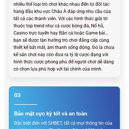
nhiều thể loại trò chơi khác nhau đến từ đối tác
hàng đầu khu vực Châu Á đáp ứng nhu cầu của
tất cả các thành viên. Với các hình thức giải trí
thuộc top trend như cá cược bóng đá, Nổ hũ,
Casino trực tuyến hay Bắn cá hoặc Game bài…
bạn sẽ được tận hưởng trò chơi đẳng cấp cùng
thiết kế bắt mắt, âm thanh sống động. Đó là chưa
kể sân chơi này còn đưa ra tỷ lệ cược đạng với
hình thức cược phong phú để người chơi dễ dàng
có chọn lựa phù hợp với tài chính của mình.
03
Bảo mật cực kỳ tốt và an toàn
Đặc biệt đến với SHBET, tất cả mọi thông tin của