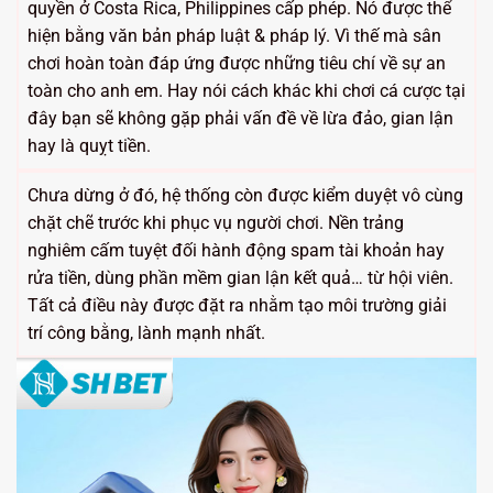
quyền ở Costa Rica, Philippines cấp phép. Nó được thể
hiện bằng văn bản pháp luật & pháp lý. Vì thế mà sân
chơi hoàn toàn đáp ứng được những tiêu chí về sự an
toàn cho anh em. Hay nói cách khác khi chơi cá cược tại
đây bạn sẽ không gặp phải vấn đề về lừa đảo, gian lận
hay là quỵt tiền.
Chưa dừng ở đó, hệ thống còn được kiểm duyệt vô cùng
chặt chẽ trước khi phục vụ người chơi. Nền trảng
nghiêm cấm tuyệt đối hành động spam tài khoản hay
rửa tiền, dùng phần mềm gian lận kết quả… từ hội viên.
Tất cả điều này được đặt ra nhằm tạo môi trường giải
trí công bằng, lành mạnh nhất.