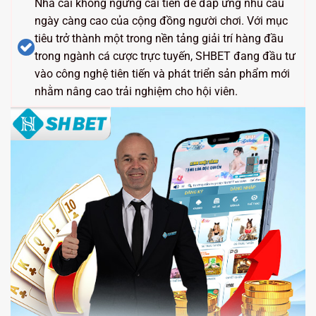
Nhà cái không ngừng cải tiến để đáp ứng nhu cầu
ngày càng cao của cộng đồng người chơi. Với mục
tiêu trở thành một trong nền tảng giải trí hàng đầu
trong ngành cá cược trực tuyến, SHBET đang đầu tư
vào công nghệ tiên tiến và phát triển sản phẩm mới
nhằm nâng cao trải nghiệm cho hội viên.