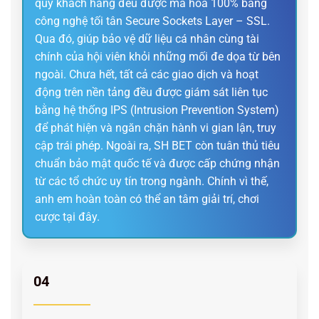
quý khách hàng đều được mã hoá 100% bằng
công nghệ tối tân Secure Sockets Layer – SSL.
Qua đó, giúp bảo vệ dữ liệu cá nhân cùng tài
chính của hội viên khỏi những mối đe dọa từ bên
ngoài. Chưa hết, tất cả các giao dịch và hoạt
động trên nền tảng đều được giám sát liên tục
bằng hệ thống IPS (Intrusion Prevention System)
để phát hiện và ngăn chặn hành vi gian lận, truy
cập trái phép. Ngoài ra, SH BET còn tuân thủ tiêu
chuẩn bảo mật quốc tế và được cấp chứng nhận
từ các tổ chức uy tín trong ngành. Chính vì thế,
anh em hoàn toàn có thể an tâm giải trí, chơi
cược tại đây.
04