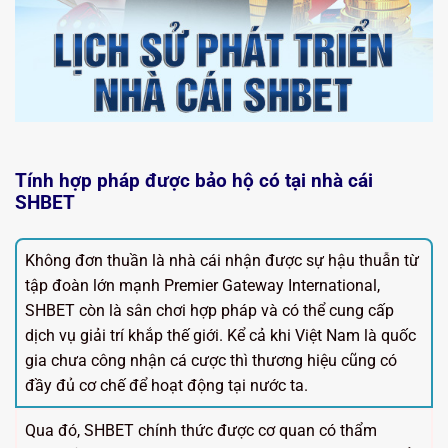
Tính hợp pháp được bảo hộ có tại nhà cái
SHBET
Không đơn thuần là nhà cái nhận được sự hậu thuẫn từ
tập đoàn lớn mạnh Premier Gateway International,
SHBET còn là sân chơi hợp pháp và có thể cung cấp
dịch vụ giải trí khắp thế giới. Kể cả khi Việt Nam là quốc
gia chưa công nhận cá cược thì thương hiệu cũng có
đầy đủ cơ chế để hoạt động tại nước ta.
Qua đó, SHBET chính thức được cơ quan có thẩm