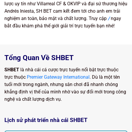
lược uy tín như Villarreal CF & OKVIP và đại sứ thương hiệu
Andrés Iniesta, SH BET cam kết đem tới cho anh em trải
nghiệm an toàn, bảo mật và chất lượng. Truy cập
/
ngay
bắt đầu khám phá thế giới giải trí trực tuyến bạn nhé!
Tổng Quan Về SHBET
SHBET
là nhà cái cá cược trực tuyến nổi bật trực thuộc
trực thuộc
Premier Gateway International
. Dù là một tên
tuổi mới trong ngành, nhưng sân chơi đã nhanh chóng
khẳng định vị thế của mình nhờ vào sự đổi mới trong công
nghệ và chất lượng dịch vụ.
Lịch sử phát triển nhà cái SHBET