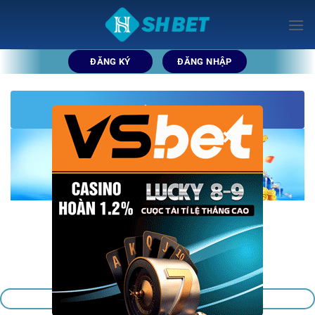
Chuyển
đến
nội
dung
ĐĂNG KÝ
ĐĂNG NHẬP
Tải SHBET
×
ĐĂNG KÝ NHẬN GIFCODE
THAM GIA SẢNH CASINO ONLINE HOÀN TRẢ 2%