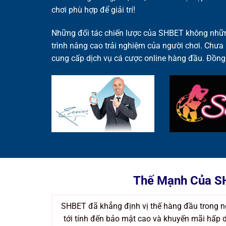
chơi phù hợp để giải trí!
Những đối tác chiến lược của SHBET không những
trình nâng cao trải nghiệm của người chơi. Chưa 
cung cấp dịch vụ cá cược online hàng đầu. Đồng 
Thế Mạnh Của SH
SHBET đã khẳng định vị thế hàng đầu trong n
tới tính đến bảo mật cao và khuyến mãi hấp 