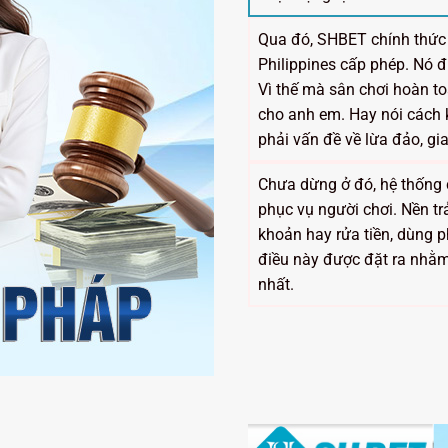
Qua đó, SHBET chính thức
Philippines cấp phép. Nó đ
Vì thế mà sân chơi hoàn t
cho anh em. Hay nói cách 
phải vấn đề về lừa đảo, gia
Chưa dừng ở đó, hệ thống 
phục vụ người chơi. Nền t
khoản hay rửa tiền, dùng p
điều này được đặt ra nhằm
nhất.