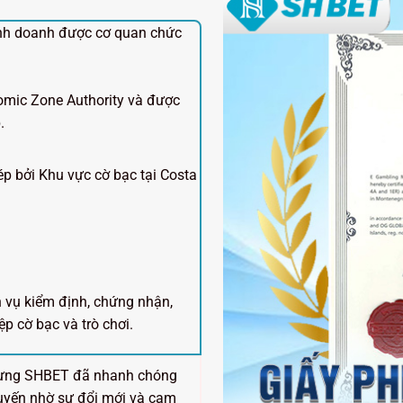
inh doanh được cơ quan chức
omic Zone Authority và được
.
p bởi Khu vực cờ bạc tại Costa
h vụ kiểm định, chứng nhận,
p cờ bạc và trò chơi.
nhưng SHBET đã nhanh chóng
 tuyến nhờ sự đổi mới và cam