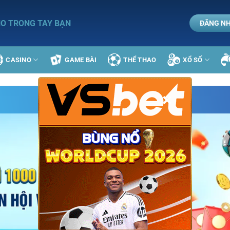
NO TRONG TAY BẠN
ĐĂNG N
CASINO
GAME BÀI
THỂ THAO
XỔ SỐ
×
Tải SHBET