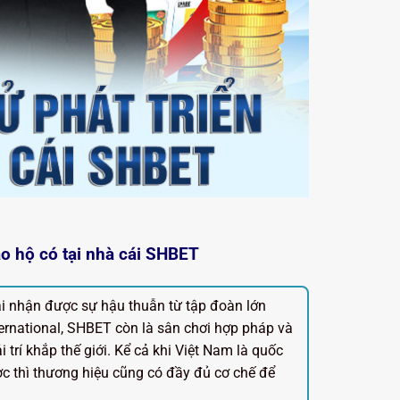
o hộ có tại nhà cái SHBET
i nhận được sự hậu thuẫn từ tập đoàn lớn
rnational, SHBET còn là sân chơi hợp pháp và
i trí khắp thế giới. Kể cả khi Việt Nam là quốc
c thì thương hiệu cũng có đầy đủ cơ chế để