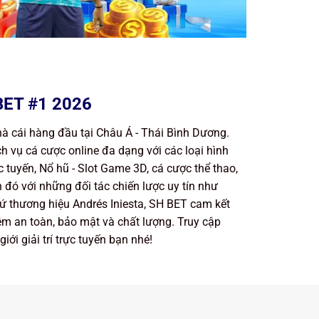
BET #1 2026
à cái hàng đầu tại Châu Á - Thái Bình Dương.
h vụ cá cược online đa dạng với các loại hình
ực tuyến, Nổ hũ - Slot Game 3D, cá cược thể thao,
 đó với những đối tác chiến lược uy tín như
sứ thương hiệu Andrés Iniesta, SH BET cam kết
ệm an toàn, bảo mật và chất lượng. Truy cập
ới giải trí trực tuyến bạn nhé!