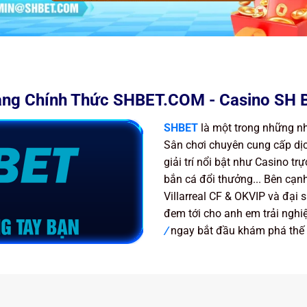
ang Chính Thức SHBET.COM - Casino SH 
SHBET
là một trong những nh
Sân chơi chuyên cung cấp dịc
giải trí nổi bật như Casino tr
bắn cá đổi thưởng... Bên cạnh
Villarreal CF & OKVIP và đại 
đem tới cho anh em trải nghi
/
ngay bắt đầu khám phá thế gi