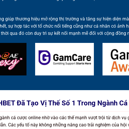
 giúp thương hiệu mở rộng thị trường và tăng sự hiện diện mà 
hết, sự hợp tác với tổ chức nổi tiếng cũng như cá nhân có ảnh 
thời qua đó còn duy trì sự kết nối mạnh mẽ đối với cộng đồng n
BET Đã Tạo Vị Thế Số 1 Trong Ngành Cá
gành cá cược online nhờ vào các thế mạnh vượt trội từ dịch vụ
dẫn. Các yếu tố này không những nâng cao trải nghiệm của hội