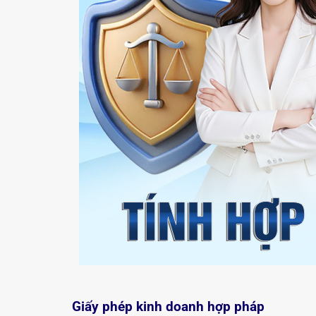
Giấy phép kinh doanh hợp pháp