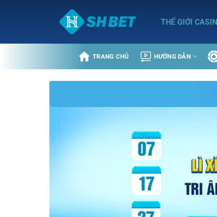
Chuyển
đến
THẾ GIỚI CASI
nội
dung
TRANG CHỦ
HƯỚNG DẪN