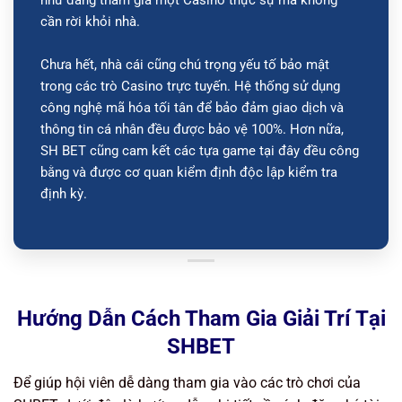
như đang tham gia một Casino thực sự mà không
cần rời khỏi nhà.
Chưa hết, nhà cái cũng chú trọng yếu tố bảo mật
trong các trò Casino trực tuyến. Hệ thống sử dụng
công nghệ mã hóa tối tân để bảo đảm giao dịch và
thông tin cá nhân đều được bảo vệ 100%. Hơn nữa,
SH BET cũng cam kết các tựa game tại đây đều công
bằng và được cơ quan kiểm định độc lập kiểm tra
định kỳ.
Hướng Dẫn Cách Tham Gia Giải Trí Tại
SHBET
Để giúp hội viên dễ dàng tham gia vào các trò chơi của