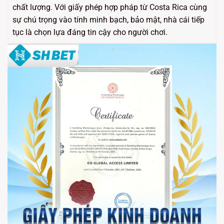
chất lượng. Với giấy phép hợp pháp từ Costa Rica cùng
sự chú trọng vào tính minh bạch, bảo mật, nhà cái tiếp
tục là chọn lựa đáng tin cậy cho người chơi.