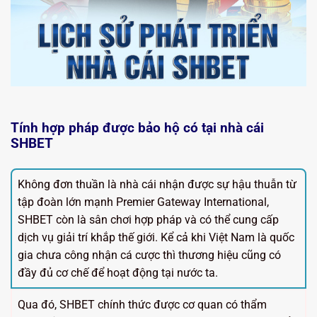
Tính hợp pháp được bảo hộ có tại nhà cái
SHBET
Không đơn thuần là nhà cái nhận được sự hậu thuẫn từ
tập đoàn lớn mạnh Premier Gateway International,
SHBET còn là sân chơi hợp pháp và có thể cung cấp
dịch vụ giải trí khắp thế giới. Kể cả khi Việt Nam là quốc
gia chưa công nhận cá cược thì thương hiệu cũng có
đầy đủ cơ chế để hoạt động tại nước ta.
Qua đó, SHBET chính thức được cơ quan có thẩm