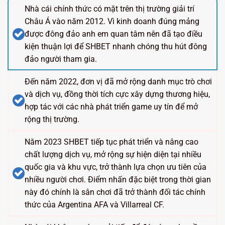
Nhà cái chính thức có mặt trên thị trường giải trí
Châu Á vào năm 2012. Vì kinh doanh đúng mảng
được đông đảo anh em quan tâm nên đã tạo điều
kiện thuận lợi để SHBET nhanh chóng thu hút đông
đảo người tham gia.
Đến năm 2022, đơn vị đã mở rộng danh mục trò chơi
và dịch vụ, đồng thời tích cực xây dựng thương hiệu,
hợp tác với các nhà phát triển game uy tín để mở
rộng thị trường.
Năm 2023 SHBET tiếp tục phát triển và nâng cao
chất lượng dịch vụ, mở rộng sự hiện diện tại nhiều
quốc gia và khu vực, trở thành lựa chọn ưu tiên của
nhiều người chơi. Điểm nhấn đặc biệt trong thời gian
này đó chính là sân chơi đã trở thành đối tác chính
thức của Argentina AFA và Villarreal CF.