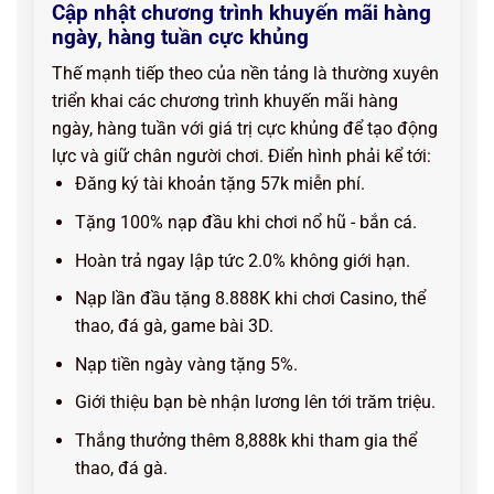
Cập nhật chương trình khuyến mãi hàng
ngày, hàng tuần cực khủng
Thế mạnh tiếp theo của nền tảng là thường xuyên
triển khai các chương trình khuyến mãi hàng
ngày, hàng tuần với giá trị cực khủng để tạo động
lực và giữ chân người chơi. Điển hình phải kể tới:
Đăng ký tài khoản tặng 57k miễn phí.
Tặng 100% nạp đầu khi chơi nổ hũ - bắn cá.
Hoàn trả ngay lập tức 2.0% không giới hạn.
Nạp lần đầu tặng 8.888K khi chơi Casino, thể
thao, đá gà, game bài 3D.
Nạp tiền ngày vàng tặng 5%.
Giới thiệu bạn bè nhận lương lên tới trăm triệu.
Thắng thưởng thêm 8,888k khi tham gia thể
thao, đá gà.