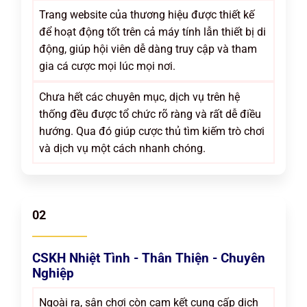
Trang website của thương hiệu được thiết kế
để hoạt động tốt trên cả máy tính lẫn thiết bị di
động, giúp hội viên dễ dàng truy cập và tham
gia cá cược mọi lúc mọi nơi.
Chưa hết các chuyên mục, dịch vụ trên hệ
thống đều được tổ chức rõ ràng và rất dễ điều
hướng. Qua đó giúp cược thủ tìm kiếm trò chơi
và dịch vụ một cách nhanh chóng.
02
CSKH Nhiệt Tình - Thân Thiện - Chuyên
Nghiệp
Ngoài ra, sân chơi còn cam kết cung cấp dịch