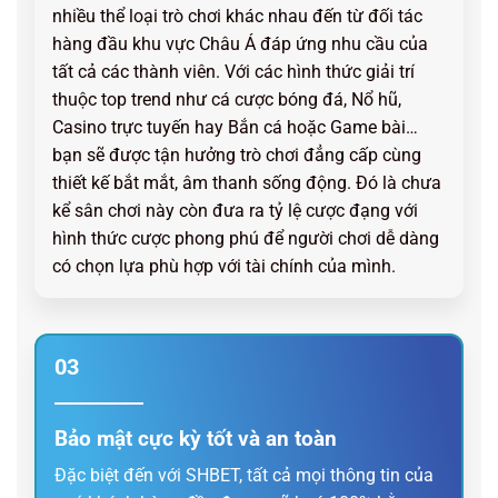
nhiều thể loại trò chơi khác nhau đến từ đối tác
hàng đầu khu vực Châu Á đáp ứng nhu cầu của
tất cả các thành viên. Với các hình thức giải trí
thuộc top trend như cá cược bóng đá, Nổ hũ,
Casino trực tuyến hay Bắn cá hoặc Game bài…
bạn sẽ được tận hưởng trò chơi đẳng cấp cùng
thiết kế bắt mắt, âm thanh sống động. Đó là chưa
kể sân chơi này còn đưa ra tỷ lệ cược đạng với
hình thức cược phong phú để người chơi dễ dàng
có chọn lựa phù hợp với tài chính của mình.
03
Bảo mật cực kỳ tốt và an toàn
Đặc biệt đến với SHBET, tất cả mọi thông tin của