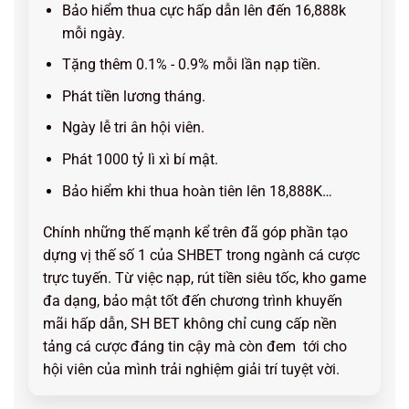
Bảo hiểm thua cực hấp dẫn lên đến 16,888k
mỗi ngày.
Tặng thêm 0.1% - 0.9% mỗi lần nạp tiền.
Phát tiền lương tháng.
Ngày lễ tri ân hội viên.
Phát 1000 tỷ lì xì bí mật.
Bảo hiểm khi thua hoàn tiên lên 18,888K…
Chính những thế mạnh kể trên đã góp phần tạo
dựng vị thế số 1 của SHBET trong ngành cá cược
trực tuyến. Từ việc nạp, rút tiền siêu tốc, kho game
đa dạng, bảo mật tốt đến chương trình khuyến
mãi hấp dẫn, SH BET không chỉ cung cấp nền
tảng cá cược đáng tin cậy mà còn đem tới cho
hội viên của mình trải nghiệm giải trí tuyệt vời.