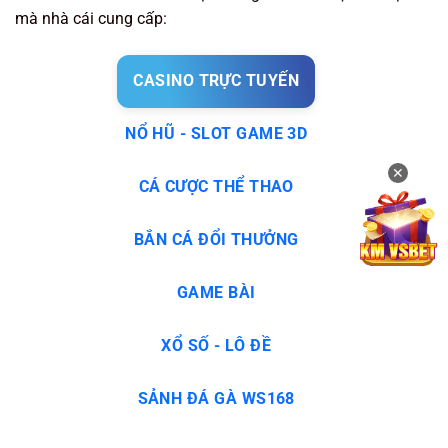
mà nhà cái cung cấp:
CASINO TRỰC TUYẾN
NỔ HŨ - SLOT GAME 3D
✕
CÁ CƯỢC THỂ THAO
BẮN CÁ ĐỔI THƯỞNG
GAME BÀI
XỔ SỐ - LÔ ĐỀ
SẢNH ĐÁ GÀ WS168