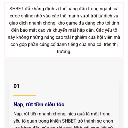
SHBET đã khẳng định vị thế hàng đầu trong ngành cá
cược online nhờ vào các thế mạnh vượt trội từ dịch vụ
giao dịch nhanh chóng, kho game đa dạng cho tới tính
đến bảo mật cao và khuyến mãi hấp dẫn. Các yếu tố
này không những nâng cao trải nghiệm của hội viên mà
còn góp phần củng cố danh tiếng của nhà cái trên thị
trường:
01
Nạp, rút tiền siêu tốc
Nạp, rút tiền nhanh chóng, hiệu quả là một trong
yếu tố quan trọng khiến SHBET trở thành sự chọn