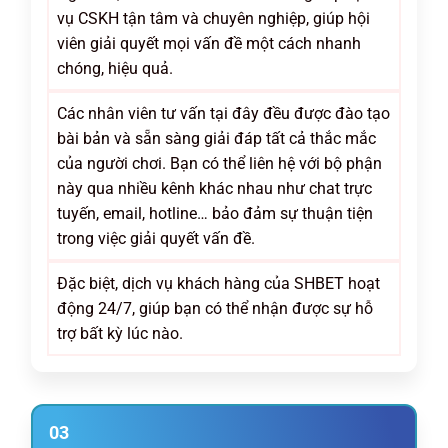
vụ CSKH tận tâm và chuyên nghiệp, giúp hội
viên giải quyết mọi vấn đề một cách nhanh
chóng, hiệu quả.
Các nhân viên tư vấn tại đây đều được đào tạo
bài bản và sẵn sàng giải đáp tất cả thắc mắc
của người chơi. Bạn có thể liên hệ với bộ phận
này qua nhiều kênh khác nhau như chat trực
tuyến, email, hotline… bảo đảm sự thuận tiện
trong việc giải quyết vấn đề.
Đặc biệt, dịch vụ khách hàng của SHBET hoạt
động 24/7, giúp bạn có thể nhận được sự hỗ
trợ bất kỳ lúc nào.
03