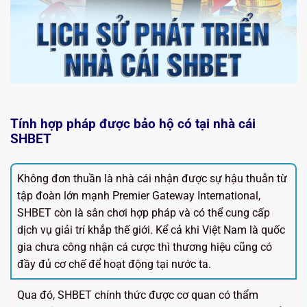
Tính hợp pháp được bảo hộ có tại nhà cái
SHBET
Không đơn thuần là nhà cái nhận được sự hậu thuẫn từ
tập đoàn lớn mạnh Premier Gateway International,
SHBET còn là sân chơi hợp pháp và có thể cung cấp
dịch vụ giải trí khắp thế giới. Kể cả khi Việt Nam là quốc
gia chưa công nhận cá cược thì thương hiệu cũng có
đầy đủ cơ chế để hoạt động tại nước ta.
Qua đó, SHBET chính thức được cơ quan có thẩm