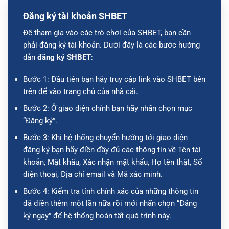
Đăng ký tài khoản SHBET
Để tham gia vào các trò chơi của SHBET, bạn cần
phải đăng ký tài khoản. Dưới đây là các bước hướng
dẫn
đăng ký SHBET
:
Bước 1: Đầu tiên bạn hãy truy cập link vào SHBET bên
trên để vào trang chủ của nhà cái.
Bước 2: Ở giao diện chính bạn hãy nhấn chọn mục
“Đăng ký”.
Bước 3: Khi hệ thống chuyển hướng tới giao diện
đăng ký bạn hãy điền đầy đủ các thông tin về Tên tài
khoản, Mật khẩu, Xác nhận mật khẩu, Họ tên thật, Số
điện thoại, Địa chỉ email và Mã xác minh.
Bước 4: Kiểm tra tính chính xác của những thông tin
đã điền thêm một lần nữa rồi mới nhấn chọn “Đăng
ký ngay” để hệ thống hoàn tất quá trình này.