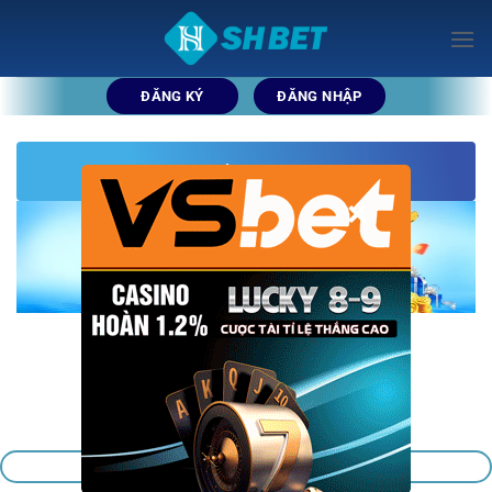
Chuyển
đến
nội
dung
ĐĂNG KÝ
ĐĂNG NHẬP
Tải SHBET
×
ĐĂNG KÝ NHẬN GIFCODE
THAM GIA SẢNH CASINO ONLINE HOÀN TRẢ 2%