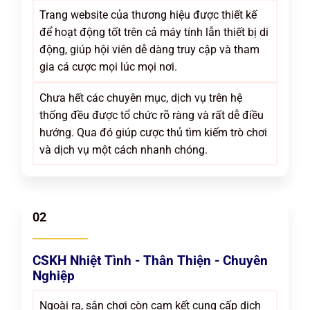
Trang website của thương hiệu được thiết kế
để hoạt động tốt trên cả máy tính lẫn thiết bị di
động, giúp hội viên dễ dàng truy cập và tham
gia cá cược mọi lúc mọi nơi.
Chưa hết các chuyên mục, dịch vụ trên hệ
thống đều được tổ chức rõ ràng và rất dễ điều
hướng. Qua đó giúp cược thủ tìm kiếm trò chơi
và dịch vụ một cách nhanh chóng.
02
CSKH Nhiệt Tình - Thân Thiện - Chuyên
Nghiệp
Ngoài ra, sân chơi còn cam kết cung cấp dịch