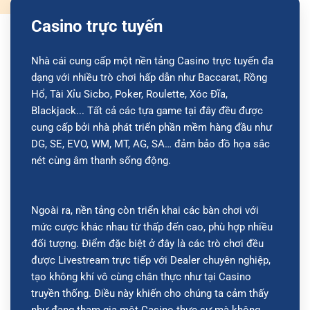
Casino trực tuyến
Nhà cái cung cấp một nền tảng Casino trực tuyến đa
dạng với nhiều trò chơi hấp dẫn như Baccarat, Rồng
Hổ, Tài Xỉu Sicbo, Poker, Roulette, Xóc Đĩa,
Blackjack... Tất cả các tựa game tại đây đều được
cung cấp bởi nhà phát triển phần mềm hàng đầu như
DG, SE, EVO, WM, MT, AG, SA… đảm bảo đồ họa sắc
nét cùng âm thanh sống động.
Ngoài ra, nền tảng còn triển khai các bàn chơi với
mức cược khác nhau từ thấp đến cao, phù hợp nhiều
đối tượng. Điểm đặc biệt ở đây là các trò chơi đều
được Livestream trực tiếp với Dealer chuyên nghiệp,
tạo không khí vô cùng chân thực như tại Casino
truyền thống. Điều này khiến cho chúng ta cảm thấy