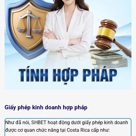
Giấy phép kinh doanh hợp pháp
Như đã nói, SHBET hoạt động dưới giấy phép kinh doanh
được cơ quan chức năng tại Costa Rica cấp như: