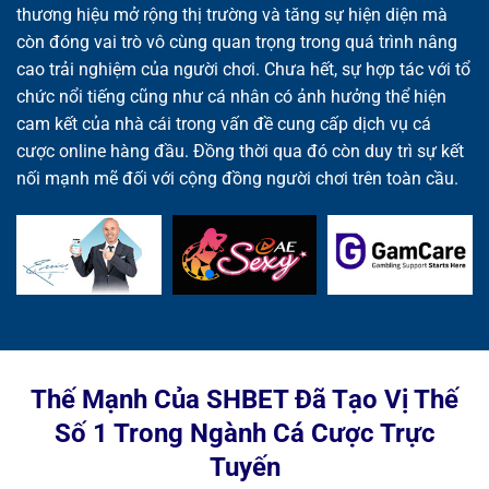
thương hiệu mở rộng thị trường và tăng sự hiện diện mà
còn đóng vai trò vô cùng quan trọng trong quá trình nâng
cao trải nghiệm của người chơi. Chưa hết, sự hợp tác với tổ
chức nổi tiếng cũng như cá nhân có ảnh hưởng thể hiện
cam kết của nhà cái trong vấn đề cung cấp dịch vụ cá
cược online hàng đầu. Đồng thời qua đó còn duy trì sự kết
nối mạnh mẽ đối với cộng đồng người chơi trên toàn cầu.
Thế Mạnh Của SHBET Đã Tạo Vị Thế
Số 1 Trong Ngành Cá Cược Trực
Tuyến